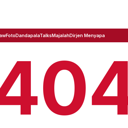
Law
Foto
DandapalaTalks
Majalah
Dirjen Menyapa
40