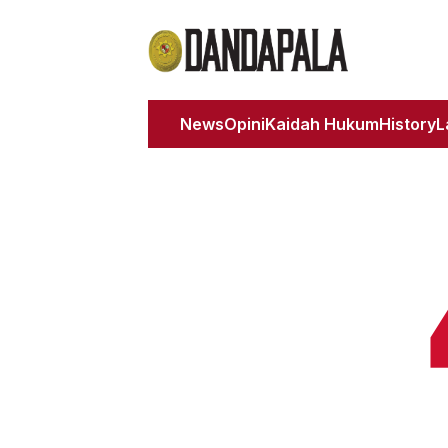
News
Opini
Kaidah Hukum
History