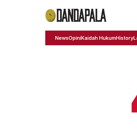
News
Opini
Kaidah Hukum
History