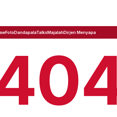
Law
Foto
DandapalaTalks
Majalah
Dirjen Menyapa
40