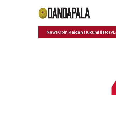
News
Opini
Kaidah Hukum
History