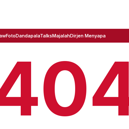
Law
Foto
DandapalaTalks
Majalah
Dirjen Menyapa
40