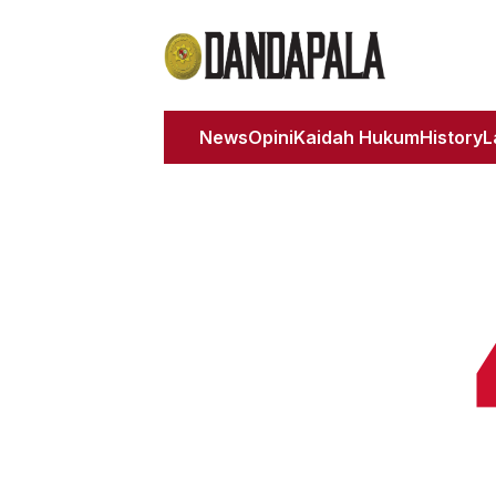
News
Opini
Kaidah Hukum
History