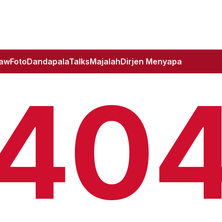
Law
Foto
DandapalaTalks
Majalah
Dirjen Menyapa
40