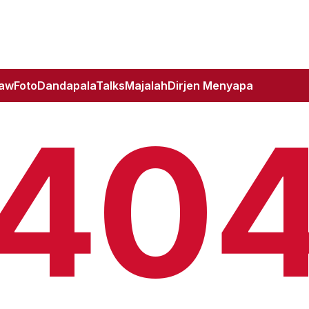
Law
Foto
DandapalaTalks
Majalah
Dirjen Menyapa
40