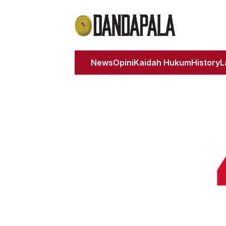
News
Opini
Kaidah Hukum
History