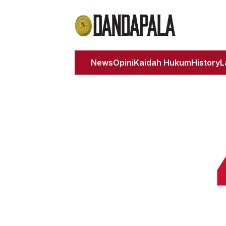
News
Opini
Kaidah Hukum
History