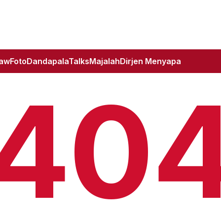
Law
Foto
DandapalaTalks
Majalah
Dirjen Menyapa
40