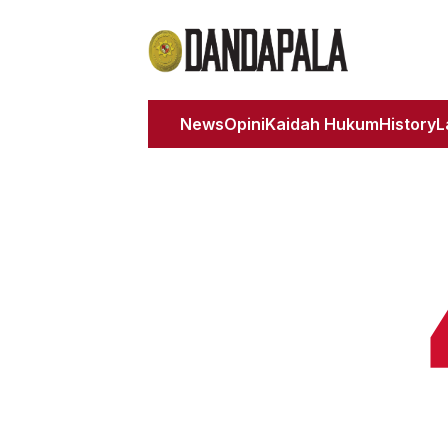
News
Opini
Kaidah Hukum
History