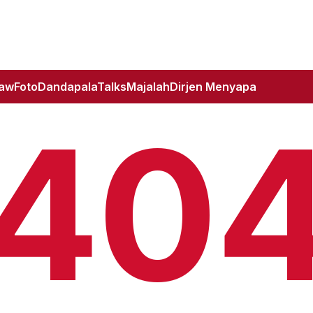
Law
Foto
DandapalaTalks
Majalah
Dirjen Menyapa
40