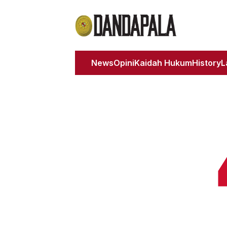
News
Opini
Kaidah Hukum
History