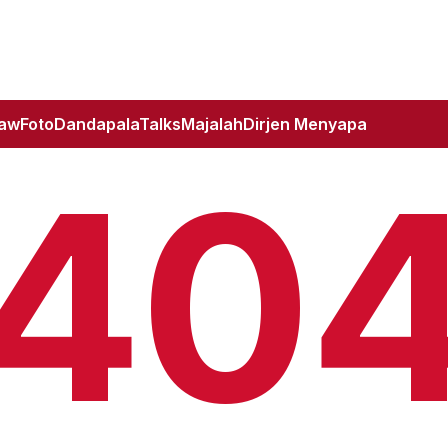
Law
Foto
DandapalaTalks
Majalah
Dirjen Menyapa
40