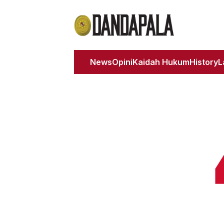
News
Opini
Kaidah Hukum
History