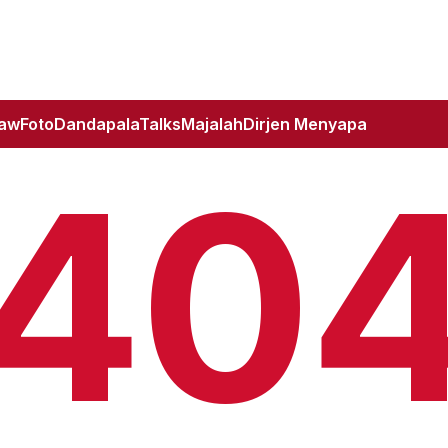
Law
Foto
DandapalaTalks
Majalah
Dirjen Menyapa
40