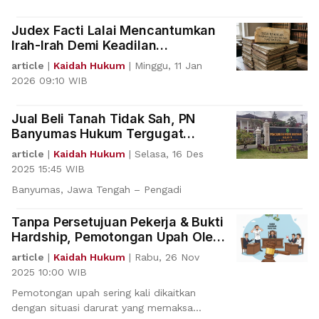
Judex Facti Lalai Mencantumkan
Irah-Irah Demi Keadilan
Berdasarkan Ketuhanan Yang
article
|
Kaidah Hukum
|
Minggu, 11 Jan
Maha Esa
2026 09:10 WIB
Jual Beli Tanah Tidak Sah, PN
Banyumas Hukum Tergugat
Kembalikan Uang Rp300 Juta
article
|
Kaidah Hukum
|
Selasa, 16 Des
2025 15:45 WIB
Banyumas, Jawa Tengah – Pengadi
Tanpa Persetujuan Pekerja & Bukti
Hardship, Pemotongan Upah Oleh
Perusahaan Tidak Sah
article
|
Kaidah Hukum
|
Rabu, 26 Nov
2025 10:00 WIB
Pemotongan upah sering kali dikaitkan
dengan situasi darurat yang memaksa