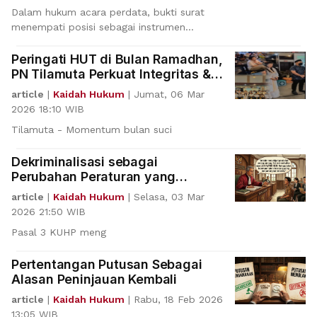
Dalam hukum acara perdata, bukti surat
menempati posisi sebagai instrumen
pembuktian yang pertama
Peringati HUT di Bulan Ramadhan,
PN Tilamuta Perkuat Integritas &
Tingkatkan Layanan
article
|
Kaidah Hukum
|
Jumat, 06 Mar
2026 18:10 WIB
Tilamuta - Momentum bulan suci
Dekriminalisasi sebagai
Perubahan Peraturan yang
Menguntungkan Terdakwa
article
|
Kaidah Hukum
|
Selasa, 03 Mar
2026 21:50 WIB
Pasal 3 KUHP meng
Pertentangan Putusan Sebagai
Alasan Peninjauan Kembali
article
|
Kaidah Hukum
|
Rabu, 18 Feb 2026
13:05 WIB