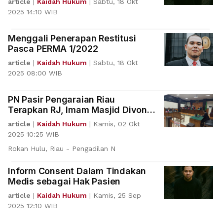
article
|
Kaidah Hukum
|
Sabtu, 18 Okt
2025 14:10 WIB
Menggali Penerapan Restitusi
Pasca PERMA 1/2022
article
|
Kaidah Hukum
|
Sabtu, 18 Okt
2025 08:00 WIB
PN Pasir Pengaraian Riau
Terapkan RJ, Imam Masjid Divonis
Pidana Bersyarat
article
|
Kaidah Hukum
|
Kamis, 02 Okt
2025 10:25 WIB
Rokan Hulu, Riau - Pengadilan N
Inform Consent Dalam Tindakan
Medis sebagai Hak Pasien
article
|
Kaidah Hukum
|
Kamis, 25 Sep
2025 12:10 WIB