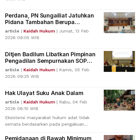
Perdana, PN Sungailiat Jatuhkan
Pidana Tambahan Berupa
Pembayaran Ganti Rugi
article
|
Kaidah Hukum
|
Jumat, 13 Feb
2026 09:05 WIB
Ditjen Badilum Libatkan Pimpinan
Pengadilan Sempurnakan SOP
Perkara
article
|
Kaidah Hukum
|
Kamis, 05 Feb
2026 09:25 WIB
Hak Ulayat Suku Anak Dalam
article
|
Kaidah Hukum
|
Rabu, 04 Feb
2026 08:10 WIB
Eksistensi masyarakat hukum adat tidak
semata berdasarkan pada pengakuan
secara formal yang diber
Pemidanaan di Bawah Minimum