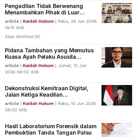
Pengadilan Tidak Berwenang
Menambahkan Pihak di Luar
Gugatan
article
|
Kaidah Hukum
|
Rabu, 24 Jun 2026
19:15 WIB
Asas dominus liti
Pidana Tambahan yang Memutus
Kuasa Ayah Pelaku Asusila
terhadap Anaknya Sendiri
article
|
Kaidah Hukum
|
Jumat, 12 Jun
2026 08:00 WIB
Dekonstruksi Kemitraan Digital,
Jalan Ketiga Keadilan
Bermartabat bagi Driver Online
article
|
Kaidah Hukum
|
Rabu, 10 Jun 2026
08:00 WIB
Hasil Laboratorium Forensik dalam
Pembuktian Tanda Tangan Palsu