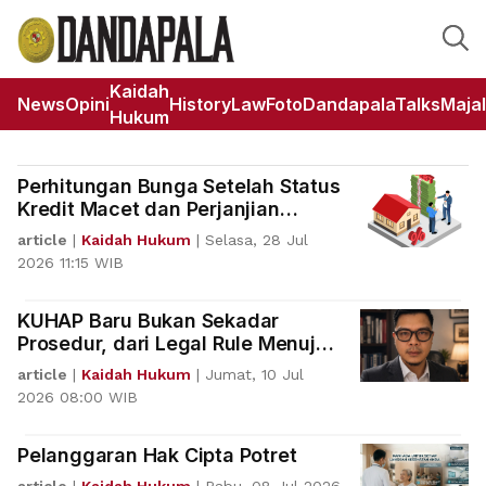
Kaidah
News
Opini
HistoryLaw
Foto
DandapalaTalks
Maja
Hukum
Perhitungan Bunga Setelah Status
Kredit Macet dan Perjanjian
Diakhiri Sepihak
article
|
Kaidah Hukum
|
Selasa, 28 Jul
2026 11:15 WIB
KUHAP Baru Bukan Sekadar
Prosedur, dari Legal Rule Menuju
Moral Aim
article
|
Kaidah Hukum
|
Jumat, 10 Jul
2026 08:00 WIB
Pelanggaran Hak Cipta Potret