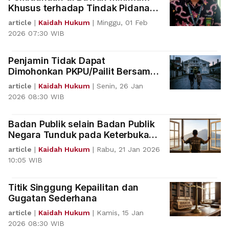
Khusus terhadap Tindak Pidana
Narkotika
article
|
Kaidah Hukum
|
Minggu, 01 Feb
2026 07:30 WIB
Penjamin Tidak Dapat
Dimohonkan PKPU/Pailit Bersama
Debitur
article
|
Kaidah Hukum
|
Senin, 26 Jan
2026 08:30 WIB
Badan Publik selain Badan Publik
Negara Tunduk pada Keterbukaan
Informasi Publik
article
|
Kaidah Hukum
|
Rabu, 21 Jan 2026
10:05 WIB
Titik Singgung Kepailitan dan
Gugatan Sederhana
article
|
Kaidah Hukum
|
Kamis, 15 Jan
2026 08:30 WIB