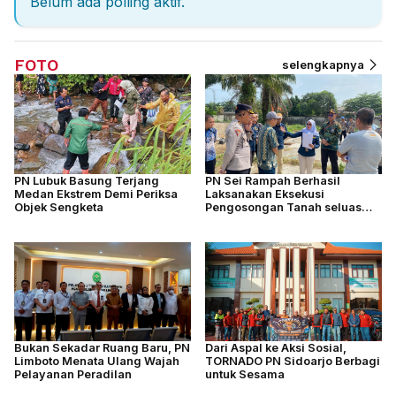
Belum ada polling aktif.
FOTO
selengkapnya
PN Lubuk Basung Terjang
PN Sei Rampah Berhasil
Medan Ekstrem Demi Periksa
Laksanakan Eksekusi
Objek Sengketa
Pengosongan Tanah seluas
4.877 M2
Bukan Sekadar Ruang Baru, PN
Dari Aspal ke Aksi Sosial,
Limboto Menata Ulang Wajah
TORNADO PN Sidoarjo Berbagi
Pelayanan Peradilan
untuk Sesama