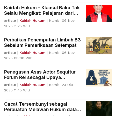
perusahaan mengambil la
Kaidah Hukum – Klausul Baku Tak
Selalu Mengikat: Pelajaran dari
Putusan Mahkamah Agung
article
|
Kaidah Hukum
|
Kamis, 06 Nov
2025 11:25 WIB
Perbaikan Penempatan Limbah B3
Sebelum Pemeriksaan Setempat
article
|
Kaidah Hukum
|
Kamis, 06 Nov
2025 08:00 WIB
Penegasan Asas Actor Sequitur
Forum Rei sebagai Upaya
Mencegah Forum Shopping
article
|
Kaidah Hukum
|
Kamis, 23 Okt
2025 11:45 WIB
Cacat Tersembunyi sebagai
Perbuatan Melawan Hukum dalam
Jual Beli Rumah