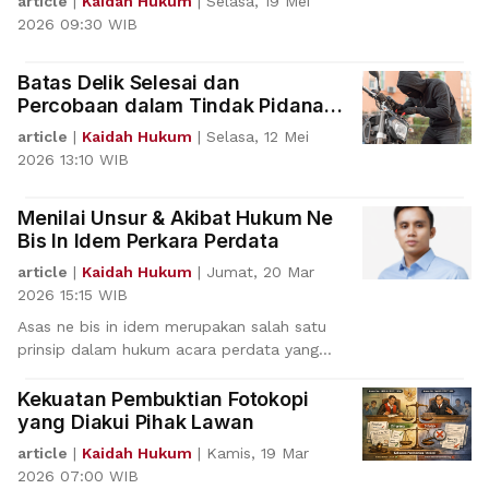
article
|
Kaidah Hukum
|
Selasa, 19 Mei
2026 09:30 WIB
Batas Delik Selesai dan
Percobaan dalam Tindak Pidana
Pencurian
article
|
Kaidah Hukum
|
Selasa, 12 Mei
2026 13:10 WIB
Menilai Unsur & Akibat Hukum Ne
Bis In Idem Perkara Perdata
article
|
Kaidah Hukum
|
Jumat, 20 Mar
2026 15:15 WIB
Asas ne bis in idem merupakan salah satu
prinsip dalam hukum acara perdata yang
bertujuan untuk m
Kekuatan Pembuktian Fotokopi
yang Diakui Pihak Lawan
article
|
Kaidah Hukum
|
Kamis, 19 Mar
2026 07:00 WIB