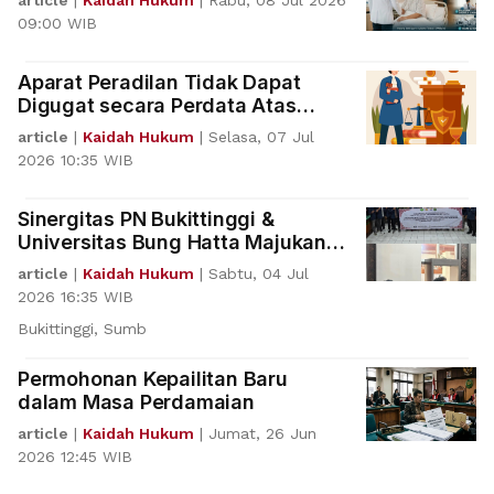
article
|
Kaidah Hukum
|
Rabu, 08 Jul 2026
09:00 WIB
Aparat Peradilan Tidak Dapat
Digugat secara Perdata Atas
Pelaksanaan Tugasnya
article
|
Kaidah Hukum
|
Selasa, 07 Jul
2026 10:35 WIB
Sinergitas PN Bukittinggi &
Universitas Bung Hatta Majukan
Pendidikan Hukum
article
|
Kaidah Hukum
|
Sabtu, 04 Jul
2026 16:35 WIB
Bukittinggi, Sumb
Permohonan Kepailitan Baru
dalam Masa Perdamaian
article
|
Kaidah Hukum
|
Jumat, 26 Jun
2026 12:45 WIB