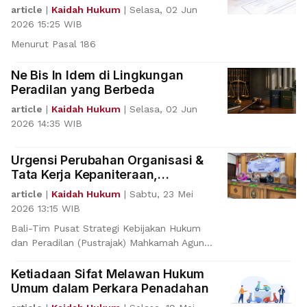
article
|
Kaidah Hukum
|
Selasa, 02 Jun
2026 15:25 WIB
Menurut Pasal 186
Ne Bis In Idem di Lingkungan
Peradilan yang Berbeda
article
|
Kaidah Hukum
|
Selasa, 02 Jun
2026 14:35 WIB
Urgensi Perubahan Organisasi &
Tata Kerja Kepaniteraan,
Pustrajak Serap Aspirasi PN
article
|
Kaidah Hukum
|
Sabtu, 23 Mei
Gianyar
2026 13:15 WIB
Bali-Tim Pusat Strategi Kebijakan Hukum
dan Peradilan (Pustrajak) Mahkamah Agung
Republik Indones
Ketiadaan Sifat Melawan Hukum
Umum dalam Perkara Penadahan