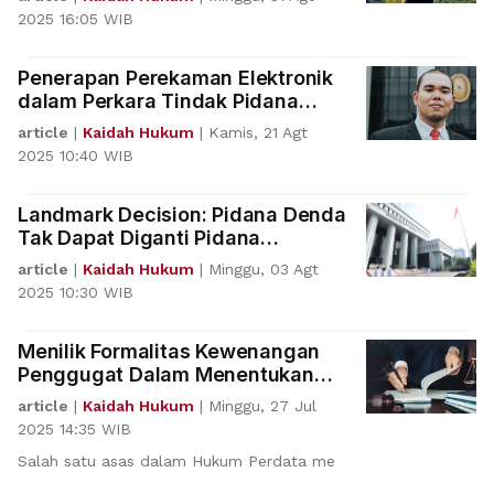
2025 16:05 WIB
Penerapan Perekaman Elektronik
dalam Perkara Tindak Pidana
Kekerasan Seksual
article
|
Kaidah Hukum
|
Kamis, 21 Agt
2025 10:40 WIB
Landmark Decision: Pidana Denda
Tak Dapat Diganti Pidana
Kurungan dan Wajib Dibayar
article
|
Kaidah Hukum
|
Minggu, 03 Agt
2025 10:30 WIB
Menilik Formalitas Kewenangan
Penggugat Dalam Menentukan
Pihak Yang Akan Digugatnya
article
|
Kaidah Hukum
|
Minggu, 27 Jul
2025 14:35 WIB
Salah satu asas dalam Hukum Perdata me