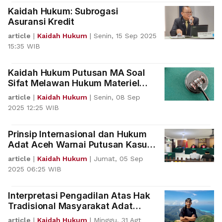
Kaidah Hukum: Subrogasi
Asuransi Kredit
article
|
Kaidah Hukum
|
Senin, 15 Sep 2025
15:35 WIB
Kaidah Hukum Putusan MA Soal
Sifat Melawan Hukum Materiel
dalam Fungsi Negatif
article
|
Kaidah Hukum
|
Senin, 08 Sep
2025 12:25 WIB
Prinsip Internasional dan Hukum
Adat Aceh Warnai Putusan Kasus
Penyelundupan Rohingya
article
|
Kaidah Hukum
|
Jumat, 05 Sep
2025 06:25 WIB
Interpretasi Pengadilan Atas Hak
Tradisional Masyarakat Adat
Timor Tengah Selatan
article
|
Kaidah Hukum
|
Minggu, 31 Agt