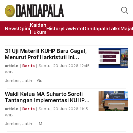
Kaidah
News
Opini
HistoryLaw
Foto
DandapalaTalks
Maja
Hukum
31 Uji Materiil KUHP Baru Gagal,
Menurut Prof Harkristuti Ini
Alasannya
article
|
Berita
|
Sabtu, 20 Jun 2026 12:45
WIB
Jember, Jatim- Gu
Wakil Ketua MA Suharto Soroti
Tantangan Implementasi KUHP
Baru di Lapangan
article
|
Berita
|
Sabtu, 20 Jun 2026 11:15
WIB
Jember, Jatim - M