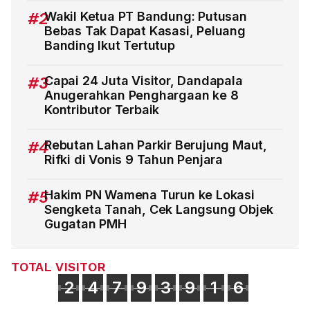
#2
Wakil Ketua PT Bandung: Putusan
Bebas Tak Dapat Kasasi, Peluang
Banding Ikut Tertutup
#3
Capai 24 Juta Visitor, Dandapala
Anugerahkan Penghargaan ke 8
Kontributor Terbaik
#4
Rebutan Lahan Parkir Berujung Maut,
Rifki di Vonis 9 Tahun Penjara
#5
Hakim PN Wamena Turun ke Lokasi
Sengketa Tanah, Cek Langsung Objek
Gugatan PMH
TOTAL VISITOR
2
4
7
9
3
9
1
6