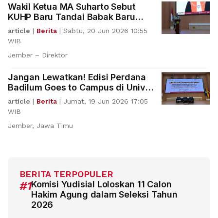
Wakil Ketua MA Suharto Sebut
KUHP Baru Tandai Babak Baru
Sistem Hukum Indonesia
article
|
Berita
|
Sabtu, 20 Jun 2026 10:55
WIB
Jember – Direktor
Jangan Lewatkan! Edisi Perdana
Badilum Goes to Campus di Univ
Jember
article
|
Berita
|
Jumat, 19 Jun 2026 17:05
WIB
Jember, Jawa Timu
BERITA TERPOPULER
#1
Komisi Yudisial Loloskan 11 Calon
Hakim Agung dalam Seleksi Tahun
2026