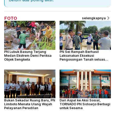
FOTO
selengkapnya
PN Lubuk Basung Terjang
PN Sei Rampah Berhasil
Medan Ekstrem Demi Periksa
Laksanakan Eksekusi
Objek Sengketa
Pengosongan Tanah seluas
4.877 M2
Bukan Sekadar Ruang Baru, PN
Dari Aspal ke Aksi Sosial,
Limboto Menata Ulang Wajah
TORNADO PN Sidoarjo Berbagi
Pelayanan Peradilan
untuk Sesama