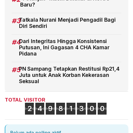
Baru?
#3
Tatkala Nurani Menjadi Pengadil Bagi
Diri Sendiri
#4
Dari Integritas Hingga Konsistensi
Putusan, Ini Gagasan 4 CHA Kamar
Pidana
#5
PN Sampang Tetapkan Restitusi Rp21,4
Juta untuk Anak Korban Kekerasan
Seksual
TOTAL VISITOR
2
4
9
8
1
3
0
0
Belum ada polling aktif.