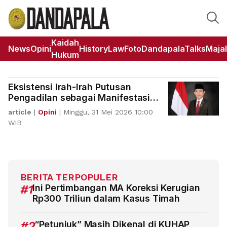
Kaidah
News
Opini
HistoryLaw
Foto
DandapalaTalks
Maja
Hukum
Eksistensi Irah-Irah Putusan
Pengadilan sebagai Manifestasi
Struktur Piramidal Pancasila
article
|
Opini
|
Minggu, 31 Mei 2026 10:00
WIB
BERITA TERPOPULER
#1
Ini Pertimbangan MA Koreksi Kerugian
Rp300 Triliun dalam Kasus Timah
#2
“Petunjuk” Masih Dikenal di KUHAP