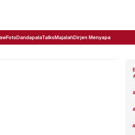
Law
Foto
DandapalaTalks
Majalah
Dirjen Menyapa