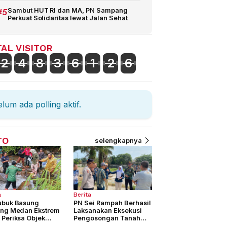
#5
Sambut HUT RI dan MA, PN Sampang
Perkuat Solidaritas lewat Jalan Sehat
AL VISITOR
2
4
8
3
6
1
2
6
lum ada polling aktif.
TO
selengkapnya
a
Berita
ubuk Basung
PN Sei Rampah Berhasil
ang Medan Ekstrem
Laksanakan Eksekusi
 Periksa Objek
Pengosongan Tanah
keta
seluas 4.877 M2