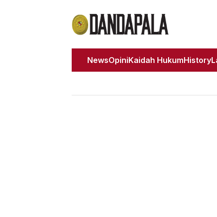
News
Opini
Kaidah Hukum
History