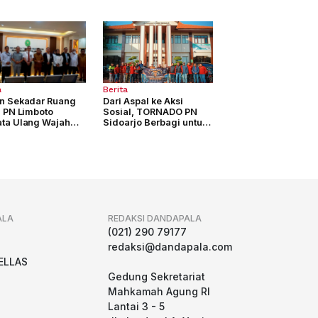
a
Berita
n Sekadar Ruang
Dari Aspal ke Aksi
, PN Limboto
Sosial, TORNADO PN
ta Ulang Wajah
Sidoarjo Berbagi untuk
yanan Peradilan
Sesama
ALA
REDAKSI DANDAPALA
g
(021) 290 79177
redaksi@dandapala.com
ELLAS
Gedung Sekretariat
Mahkamah Agung RI
Lantai 3 - 5