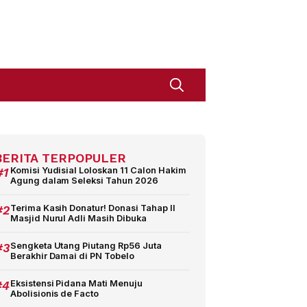
BERITA TERPOPULER
#1
Komisi Yudisial Loloskan 11 Calon Hakim
Agung dalam Seleksi Tahun 2026
#2
Terima Kasih Donatur! Donasi Tahap II
Masjid Nurul Adli Masih Dibuka
#3
Sengketa Utang Piutang Rp56 Juta
Berakhir Damai di PN Tobelo
#4
Eksistensi Pidana Mati Menuju
Abolisionis de Facto