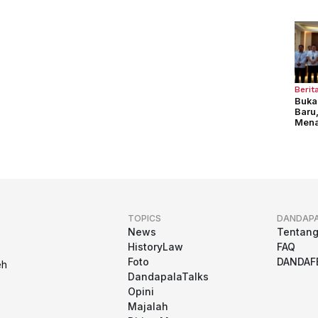
Berit
Buka
Baru
Mena
Pela
TOPICS
DANDAP
News
Tentan
HistoryLaw
FAQ
Foto
DANDAF
eh
DandapalaTalks
Opini
Majalah