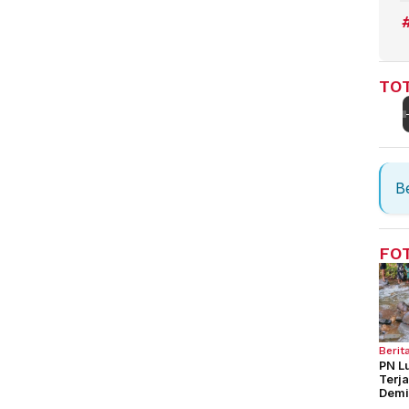
TOT
Be
FO
Berit
PN L
Terj
Demi
Seng