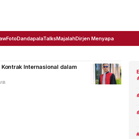
Law
Foto
DandapalaTalks
Majalah
Dirjen Menyapa
 Kontrak Internasional dalam
WIB