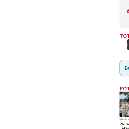
TOT
Be
FO
Berit
PN S
Laks