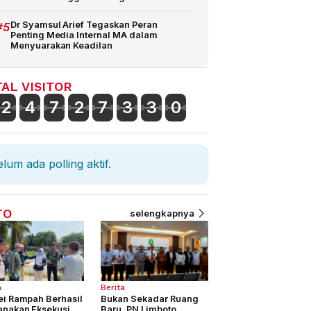
#5
Dr Syamsul Arief Tegaskan Peran
Penting Media Internal MA dalam
Menyuarakan Keadilan
AL VISITOR
2
4
7
2
7
3
3
0
lum ada polling aktif.
TO
selengkapnya
a
Berita
ei Rampah Berhasil
Bukan Sekadar Ruang
anakan Eksekusi
Baru, PN Limboto