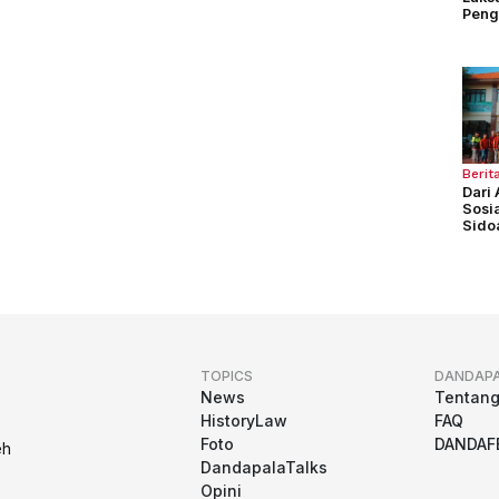
Peng
selu
Berit
Dari 
Sosi
Sidoa
Ses
TOPICS
DANDAP
News
Tentan
HistoryLaw
FAQ
Foto
DANDAF
eh
DandapalaTalks
Opini