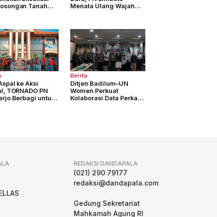
osongan Tanah
Menata Ulang Wajah
as 4.877 M2
Pelayanan Peradilan
a
Berita
Aspal ke Aksi
Ditjen Badilum–UN
al, TORNADO PN
Women Perkuat
rjo Berbagi untuk
Kolaborasi Data Perkara
ama
Berbasis Gender di
Indonesia
ALA
REDAKSI DANDAPALA
g
(021) 290 79177
redaksi@dandapala.com
ELLAS
Gedung Sekretariat
Mahkamah Agung RI