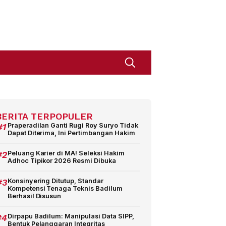
BERITA TERPOPULER
#1
Praperadilan Ganti Rugi Roy Suryo Tidak
Dapat Diterima, Ini Pertimbangan Hakim
#2
Peluang Karier di MA! Seleksi Hakim
Adhoc Tipikor 2026 Resmi Dibuka
#3
Konsinyering Ditutup, Standar
Kompetensi Tenaga Teknis Badilum
Berhasil Disusun
#4
Dirpapu Badilum: Manipulasi Data SIPP,
Bentuk Pelanggaran Integritas