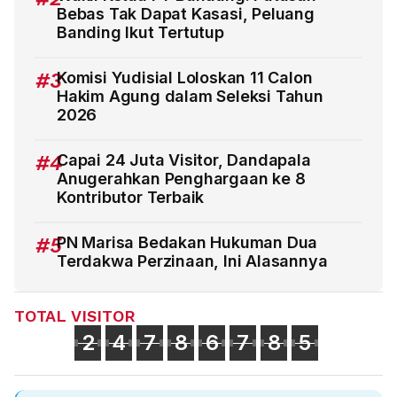
Bebas Tak Dapat Kasasi, Peluang
Banding Ikut Tertutup
#3
Komisi Yudisial Loloskan 11 Calon
Hakim Agung dalam Seleksi Tahun
2026
#4
Capai 24 Juta Visitor, Dandapala
Anugerahkan Penghargaan ke 8
Kontributor Terbaik
#5
PN Marisa Bedakan Hukuman Dua
Terdakwa Perzinaan, Ini Alasannya
TOTAL VISITOR
2
4
7
8
6
7
8
5