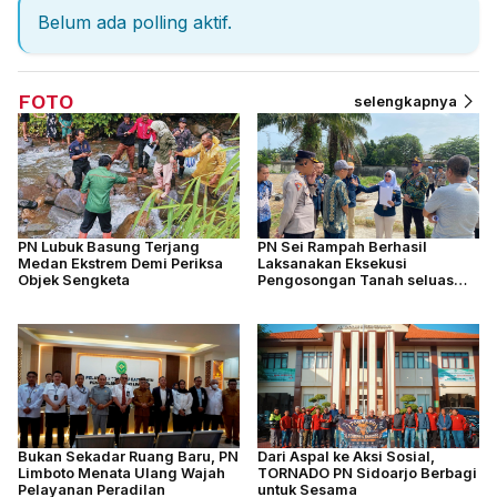
Belum ada polling aktif.
FOTO
selengkapnya
PN Lubuk Basung Terjang
PN Sei Rampah Berhasil
Medan Ekstrem Demi Periksa
Laksanakan Eksekusi
Objek Sengketa
Pengosongan Tanah seluas
4.877 M2
Bukan Sekadar Ruang Baru, PN
Dari Aspal ke Aksi Sosial,
Limboto Menata Ulang Wajah
TORNADO PN Sidoarjo Berbagi
Pelayanan Peradilan
untuk Sesama