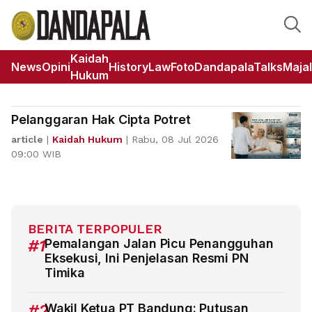
Kaidah
News
Opini
HistoryLaw
Foto
DandapalaTalks
Maja
Hukum
Pelanggaran Hak Cipta Potret
article
|
Kaidah Hukum
|
Rabu, 08 Jul 2026
09:00 WIB
BERITA TERPOPULER
#1
Pemalangan Jalan Picu Penangguhan
Eksekusi, Ini Penjelasan Resmi PN
Timika
#2
Wakil Ketua PT Bandung: Putusan