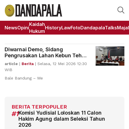
Kaidah
News
Opini
HistoryLaw
Foto
DandapalaTalks
Maja
Hukum
Diwarnai Demo, Sidang
Pengrusakan Lahan Kebun Teh
Berjalan Lancar
article
|
Berita
|
Selasa, 12 Mei 2026 12:30
WIB
Bale Bandung – Me
BERITA TERPOPULER
#1
Komisi Yudisial Loloskan 11 Calon
Hakim Agung dalam Seleksi Tahun
2026