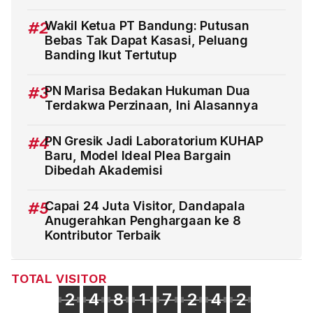
#2
Wakil Ketua PT Bandung: Putusan
Bebas Tak Dapat Kasasi, Peluang
Banding Ikut Tertutup
#3
PN Marisa Bedakan Hukuman Dua
Terdakwa Perzinaan, Ini Alasannya
#4
PN Gresik Jadi Laboratorium KUHAP
Baru, Model Ideal Plea Bargain
Dibedah Akademisi
#5
Capai 24 Juta Visitor, Dandapala
Anugerahkan Penghargaan ke 8
Kontributor Terbaik
TOTAL VISITOR
2
4
8
1
7
2
4
2