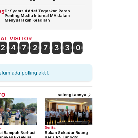
#5
Dr Syamsul Arief Tegaskan Peran
Penting Media Internal MA dalam
Menyuarakan Keadilan
AL VISITOR
2
4
7
2
7
3
3
0
lum ada polling aktif.
TO
selengkapnya
a
Berita
ei Rampah Berhasil
Bukan Sekadar Ruang
anakan Eksekusi
Baru, PN Limboto