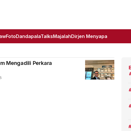
Law
Foto
DandapalaTalks
Majalah
Dirjen Menyapa
lam Mengadili Perkara
B