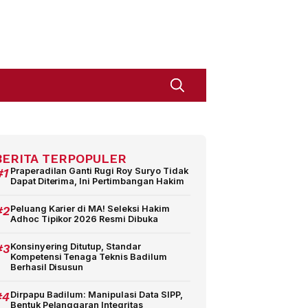
BERITA TERPOPULER
#1
Praperadilan Ganti Rugi Roy Suryo Tidak
Dapat Diterima, Ini Pertimbangan Hakim
#2
Peluang Karier di MA! Seleksi Hakim
Adhoc Tipikor 2026 Resmi Dibuka
#3
Konsinyering Ditutup, Standar
Kompetensi Tenaga Teknis Badilum
Berhasil Disusun
#4
Dirpapu Badilum: Manipulasi Data SIPP,
Bentuk Pelanggaran Integritas