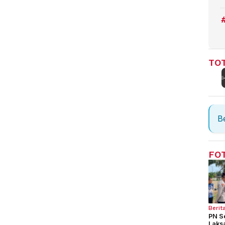
TOT
Be
FO
Berit
PN S
Laks