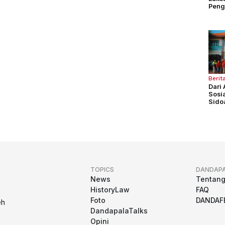
Peng
selu
Berit
Dari 
Sosi
Sidoa
Ses
TOPICS
DANDAP
News
Tentan
HistoryLaw
FAQ
Foto
DANDAF
eh
DandapalaTalks
Opini