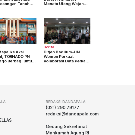
osongan Tanah
Menata Ulang Wajah
as 4.877 M2
Pelayanan Peradilan
a
Berita
Aspal ke Aksi
Ditjen Badilum–UN
al, TORNADO PN
Women Perkuat
rjo Berbagi untuk
Kolaborasi Data Perkara
ama
Berbasis Gender di
Indonesia
ALA
REDAKSI DANDAPALA
g
(021) 290 79177
redaksi@dandapala.com
ELLAS
Gedung Sekretariat
Mahkamah Agung RI