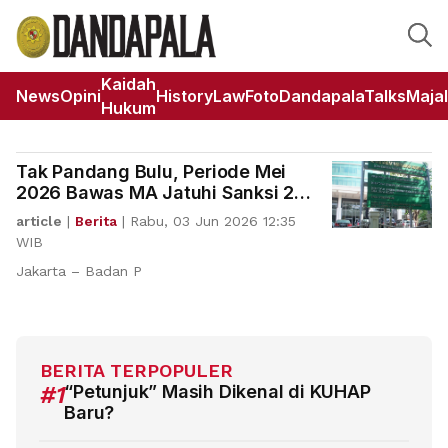
Kaidah
News
Opini
HistoryLaw
Foto
DandapalaTalks
Maja
Hukum
Tak Pandang Bulu, Periode Mei
2026 Bawas MA Jatuhi Sanksi 25
Hakim & Aparatur Peradilan
article
|
Berita
|
Rabu, 03 Jun 2026 12:35
WIB
Jakarta – Badan P
BERITA TERPOPULER
#1
“Petunjuk” Masih Dikenal di KUHAP
Baru?