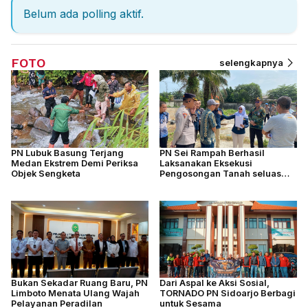
Belum ada polling aktif.
FOTO
selengkapnya
PN Lubuk Basung Terjang
PN Sei Rampah Berhasil
Medan Ekstrem Demi Periksa
Laksanakan Eksekusi
Objek Sengketa
Pengosongan Tanah seluas
4.877 M2
Bukan Sekadar Ruang Baru, PN
Dari Aspal ke Aksi Sosial,
Limboto Menata Ulang Wajah
TORNADO PN Sidoarjo Berbagi
Pelayanan Peradilan
untuk Sesama