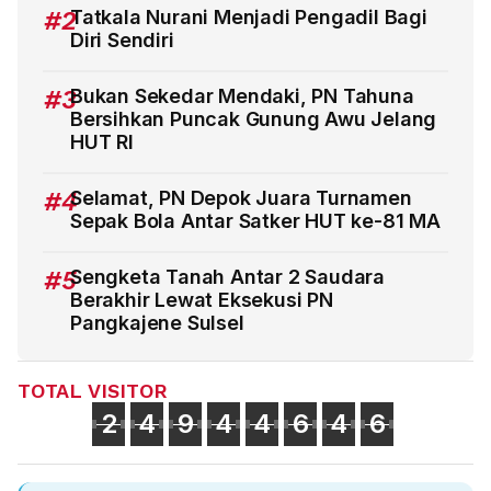
#2
Tatkala Nurani Menjadi Pengadil Bagi
Diri Sendiri
#3
Bukan Sekedar Mendaki, PN Tahuna
Bersihkan Puncak Gunung Awu Jelang
HUT RI
#4
Selamat, PN Depok Juara Turnamen
Sepak Bola Antar Satker HUT ke-81 MA
#5
Sengketa Tanah Antar 2 Saudara
Berakhir Lewat Eksekusi PN
Pangkajene Sulsel
TOTAL VISITOR
2
4
9
4
4
6
4
6