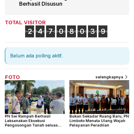
Berhasil Disusun
TOTAL VISITOR
2
4
7
0
8
0
3
9
Belum ada polling aktif.
FOTO
selengkapnya
PN Sei Rampah Berhasil
Bukan Sekadar Ruang Baru, PN
Laksanakan Eksekusi
Limboto Menata Ulang Wajah
Pengosongan Tanah seluas
Pelayanan Peradilan
4.877 M2