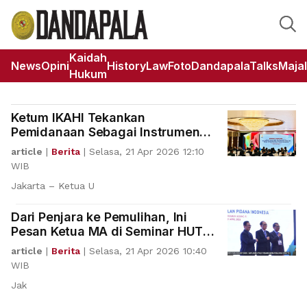
Kaidah
News
Opini
HistoryLaw
Foto
DandapalaTalks
Maja
Hukum
Ketum IKAHI Tekankan
Pemidanaan Sebagai Instrumen
Terakhir
article
|
Berita
|
Selasa, 21 Apr 2026 12:10
WIB
Jakarta – Ketua U
Dari Penjara ke Pemulihan, Ini
Pesan Ketua MA di Seminar HUT
IKAHI
article
|
Berita
|
Selasa, 21 Apr 2026 10:40
WIB
Jak