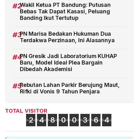
#2
Wakil Ketua PT Bandung: Putusan
Bebas Tak Dapat Kasasi, Peluang
Banding Ikut Tertutup
#3
PN Marisa Bedakan Hukuman Dua
Terdakwa Perzinaan, Ini Alasannya
#4
PN Gresik Jadi Laboratorium KUHAP
Baru, Model Ideal Plea Bargain
Dibedah Akademisi
#5
Rebutan Lahan Parkir Berujung Maut,
Rifki di Vonis 9 Tahun Penjara
TOTAL VISITOR
2
4
8
0
0
3
6
4