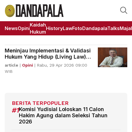
Kaidah
News
Opini
HistoryLaw
Foto
DandapalaTalks
Maja
Hukum
Meninjau Implementasi & Validasi
Hukum Yang Hidup (Living Law)
KUHP Nasional
article
|
Opini
|
Rabu, 29 Apr 2026 09:00
WIB
BERITA TERPOPULER
#1
Komisi Yudisial Loloskan 11 Calon
Hakim Agung dalam Seleksi Tahun
2026