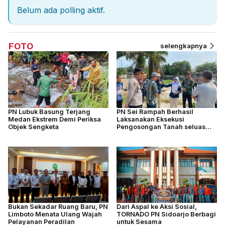
Belum ada polling aktif.
FOTO
selengkapnya
PN Lubuk Basung Terjang
PN Sei Rampah Berhasil
Medan Ekstrem Demi Periksa
Laksanakan Eksekusi
Objek Sengketa
Pengosongan Tanah seluas
4.877 M2
Bukan Sekadar Ruang Baru, PN
Dari Aspal ke Aksi Sosial,
Limboto Menata Ulang Wajah
TORNADO PN Sidoarjo Berbagi
Pelayanan Peradilan
untuk Sesama