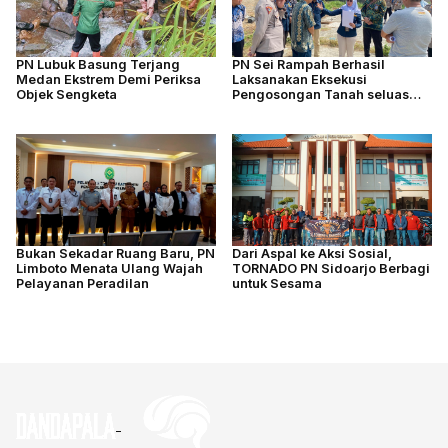
PN Lubuk Basung Terjang
PN Sei Rampah Berhasil
Medan Ekstrem Demi Periksa
Laksanakan Eksekusi
Objek Sengketa
Pengosongan Tanah seluas
4.877 M2
Bukan Sekadar Ruang Baru, PN
Dari Aspal ke Aksi Sosial,
Limboto Menata Ulang Wajah
TORNADO PN Sidoarjo Berbagi
Pelayanan Peradilan
untuk Sesama