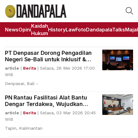
Kaidah
News
Opini
HistoryLaw
Foto
DandapalaTalks
Maja
Hukum
PT Denpasar Dorong Pengadilan
Negeri Se-Bali untuk Inklusif &
Bebas Diskriminasi
article
|
Berita
|
Selasa, 26 Mei 2026 17:00
WIB
Denpasar, Bali -
PN Rantau Fasilitasi Alat Bantu
Dengar Terdakwa, Wujudkan
Peradilan Inklusif
article
|
Berita
|
Selasa, 03 Mar 2026 20:45
WIB
Tapin, Kalimantan