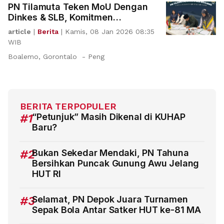
PN Tilamuta Teken MoU Dengan
Dinkes & SLB, Komitmen
Wujudkan Peradilan Inklusif
article
|
Berita
|
Kamis, 08 Jan 2026 08:35
WIB
Boalemo, Gorontalo - Peng
BERITA TERPOPULER
#1
“Petunjuk” Masih Dikenal di KUHAP
Baru?
#2
Bukan Sekedar Mendaki, PN Tahuna
Bersihkan Puncak Gunung Awu Jelang
HUT RI
#3
Selamat, PN Depok Juara Turnamen
Sepak Bola Antar Satker HUT ke-81 MA