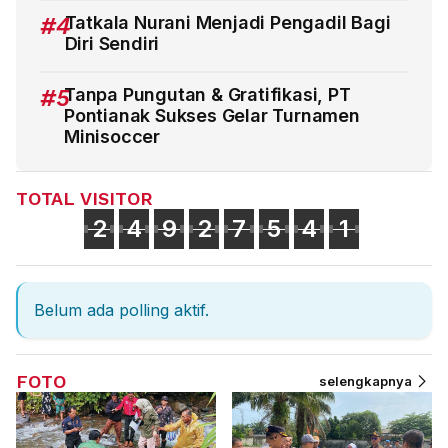
#4
Tatkala Nurani Menjadi Pengadil Bagi
Diri Sendiri
#5
Tanpa Pungutan & Gratifikasi, PT
Pontianak Sukses Gelar Turnamen
Minisoccer
TOTAL VISITOR
2
4
9
2
7
5
4
1
Belum ada polling aktif.
FOTO
selengkapnya