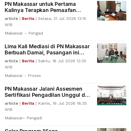
PN Makassar untuk Pertama
Kalinya Terapkan Pemaafan
Hakim bagi Anak
article
|
Berita
|
Selasa, 21 Jul 2026 13:15
WIB
Makassar – Pengad
Lima Kali Mediasi di PN Makassar
Berbuah Damai, Pasangan ini
Rujuk Kembali
article
|
Berita
|
Sabtu, 18 Jul 2026 12:35
WIB
Makassar - Proses
PN Makassar Jalani Assesmen
Sertifikasi Pengadilan Unggul dan
Tangguh
article
|
Berita
|
Kamis, 16 Jul 2026 18:35
WIB
Makassar– Pengadi