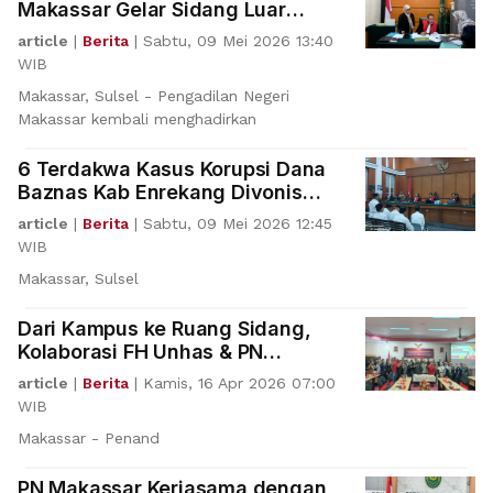
Makassar Gelar Sidang Luar
Gedung lewat Program
article
|
Berita
|
Sabtu, 09 Mei 2026 13:40
SIPAKAINGE
WIB
Makassar, Sulsel - Pengadilan Negeri
Makassar kembali menghadirkan
6 Terdakwa Kasus Korupsi Dana
Baznas Kab Enrekang Divonis
Bebas
article
|
Berita
|
Sabtu, 09 Mei 2026 12:45
WIB
Makassar, Sulsel
Dari Kampus ke Ruang Sidang,
Kolaborasi FH Unhas & PN
Makassar
article
|
Berita
|
Kamis, 16 Apr 2026 07:00
WIB
Makassar - Penand
PN Makassar Kerjasama dengan