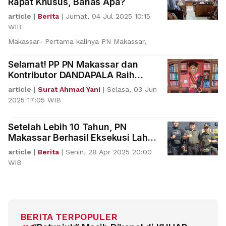
Rapat Khusus, Bahas Apa?
article
|
Berita
|
Jumat, 04 Jul 2025 10:15
WIB
Makassar- Pertama kalinya PN Makassar,
Selamat! PP PN Makassar dan
Kontributor DANDAPALA Raih
Gelar Doktor Unhas
article
|
Surat Ahmad Yani
|
Selasa, 03 Jun
2025 17:05 WIB
Setelah Lebih 10 Tahun, PN
Makassar Berhasil Eksekusi Lahan
Showroom Mazda
article
|
Berita
|
Senin, 28 Apr 2025 20:00
WIB
BERITA TERPOPULER