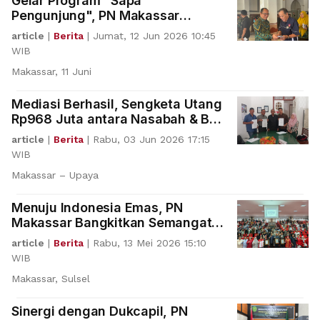
Gelar Program "Sapa
Pengunjung", PN Makassar
Sosialisasikan Standar Pelayanan
article
|
Berita
|
Jumat, 12 Jun 2026 10:45
Informasi Publik
WIB
Makassar, 11 Juni
Mediasi Berhasil, Sengketa Utang
Rp968 Juta antara Nasabah & BRI
Berakhir Damai di PN Makassar
article
|
Berita
|
Rabu, 03 Jun 2026 17:15
WIB
Makassar – Upaya
Menuju Indonesia Emas, PN
Makassar Bangkitkan Semangat
Mahasiswa di Universitas
article
|
Berita
|
Rabu, 13 Mei 2026 15:10
Hasanudin
WIB
Makassar, Sulsel
Sinergi dengan Dukcapil, PN