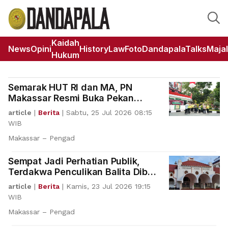
Kaidah
News
Opini
HistoryLaw
Foto
DandapalaTalks
Maja
Hukum
Semarak HUT RI dan MA, PN
Makassar Resmi Buka Pekan
Olahraga dan Seni
article
|
Berita
|
Sabtu, 25 Jul 2026 08:15
WIB
Makassar – Pengad
Sempat Jadi Perhatian Publik,
Terdakwa Penculikan Balita Dibui
10 Tahun oleh PN Makassar
article
|
Berita
|
Kamis, 23 Jul 2026 19:15
WIB
Makassar – Pengad