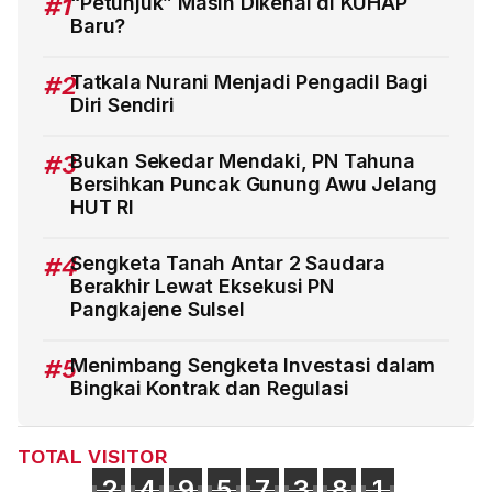
#1
“Petunjuk” Masih Dikenal di KUHAP
Baru?
#2
Tatkala Nurani Menjadi Pengadil Bagi
Diri Sendiri
#3
Bukan Sekedar Mendaki, PN Tahuna
Bersihkan Puncak Gunung Awu Jelang
HUT RI
#4
Sengketa Tanah Antar 2 Saudara
Berakhir Lewat Eksekusi PN
Pangkajene Sulsel
#5
Menimbang Sengketa Investasi dalam
Bingkai Kontrak dan Regulasi
TOTAL VISITOR
2
4
9
5
7
3
8
1