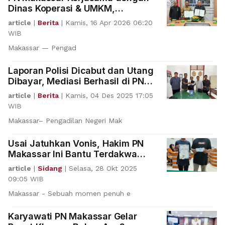
Dinas Koperasi & UMKM,
Permudah Akses Keadilan Pelaku
article
|
Berita
|
Kamis, 16 Apr 2026 06:20
Usaha
WIB
Makassar — Pengad
Laporan Polisi Dicabut dan Utang
Dibayar, Mediasi Berhasil di PN
Makassar
article
|
Berita
|
Kamis, 04 Des 2025 17:05
WIB
Makassar– Pengadilan Negeri Mak
Usai Jatuhkan Vonis, Hakim PN
Makassar Ini Bantu Terdakwa
Tebus Ijazah SMP
article
|
Sidang
|
Selasa, 28 Okt 2025
09:05 WIB
Makassar - Sebuah momen penuh e
Karyawati PN Makassar Gelar