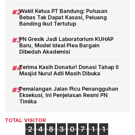
#2
Wakil Ketua PT Bandung: Putusan
Bebas Tak Dapat Kasasi, Peluang
Banding Ikut Tertutup
#3
PN Gresik Jadi Laboratorium KUHAP
Baru, Model Ideal Plea Bargain
Dibedah Akademisi
#4
Terima Kasih Donatur! Donasi Tahap II
Masjid Nurul Adli Masih Dibuka
#5
Pemalangan Jalan Picu Penangguhan
Eksekusi, Ini Penjelasan Resmi PN
Timika
TOTAL VISITOR
2
4
8
3
0
7
1
1