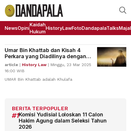
Kaidah
News
Opini
HistoryLaw
Foto
DandapalaTalks
Maja
Hukum
Umar Bin Khattab dan Kisah 4
Perkara yang Diadilinya dengan
Sangat Adil
article
|
History Law
|
Minggu, 23 Mar 2025
16:00 WIB
UMAR Bin Khattab adalah Khulafa
BERITA TERPOPULER
#1
Komisi Yudisial Loloskan 11 Calon
Hakim Agung dalam Seleksi Tahun
2026