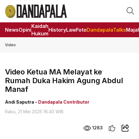
Kaidah
News
Opini
HistoryLaw
Foto
DandapalaTalks
Maja
Hukum
Video
Video Ketua MA Melayat ke
Rumah Duka Hakim Agung Abdul
Manaf
Andi Saputra -
Dandapala Contributor
Rabu, 21 Mei 2025 16:40 WIB
1283