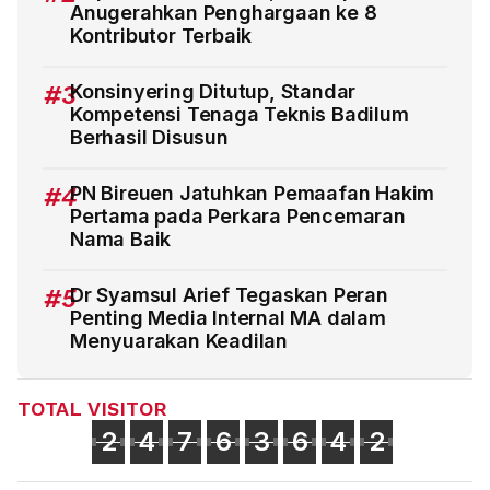
Anugerahkan Penghargaan ke 8
Kontributor Terbaik
#3
Konsinyering Ditutup, Standar
Kompetensi Tenaga Teknis Badilum
Berhasil Disusun
#4
PN Bireuen Jatuhkan Pemaafan Hakim
Pertama pada Perkara Pencemaran
Nama Baik
#5
Dr Syamsul Arief Tegaskan Peran
Penting Media Internal MA dalam
Menyuarakan Keadilan
TOTAL VISITOR
2
4
7
6
3
6
4
2