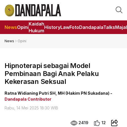
Kaidah
News
Opini
HistoryLaw
Foto
DandapalaTalks
Maja
Hukum
News
Opini
Hipnoterapi sebagai Model
Pembinaan Bagi Anak Pelaku
Kekerasan Seksual
Ratna Widianing Putri SH, MH (Hakim PN Sukadana) -
Dandapala Contributor
Rabu, 14 Mei 2025 18:30 WIB
2419
12