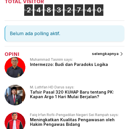
TOTAL VISITOR
2
4
8
3
2
7
4
0
Belum ada polling aktif.
OPINI
selengkapnya
Muhammad Tasnim says:
Intermezzo: Budi dan Paradoks Logika
M. Luthfan HD Darus says:
Tafsir Pasal 320 KUHAP Baru tentang PK:
Kapan Argo 1 Hari Mulai Berjalan?
Faiq Irfan Rofii-Pengadilan Negeri Sei Rampah says:
Meningkatkan Kualitas Pengawasan oleh
Hakim Pengawas Bidang