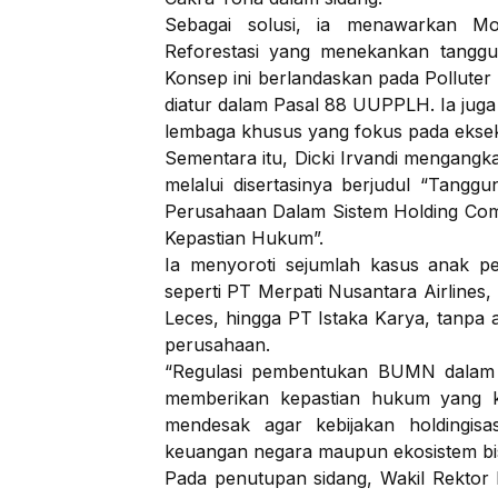
Sebagai solusi, ia menawarkan M
Reforestasi yang menekankan tanggu
Konsep ini berlandaskan pada Polluter P
diatur dalam Pasal 88 UUPPLH. Ia jug
lembaga khusus yang fokus pada eksek
Sementara itu, Dicki Irvandi mengang
melalui disertasinya berjudul “Tang
Perusahaan Dalam Sistem Holding Com
Kepastian Hukum”.
Ia menyoroti sejumlah kasus anak 
seperti PT Merpati Nusantara Airlines,
Leces, hingga PT Istaka Karya, tanpa
perusahaan.
“Regulasi pembentukan BUMN dalam si
memberikan kepastian hukum yang 
mendesak agar kebijakan holdingisa
keuangan negara maupun ekosistem bisni
Pada penutupan sidang, Wakil Rektor