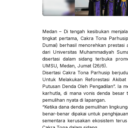
Medan – Di tengah kesibukan menjala
tingkat pertama, Cakra Tona Parhusi
Dumai) berhasil menorehkan prestasi
dari Universitas Muhammadiyah Sum
disertasi dalam sidang terbuka prom
UMSU, Medan, Jumat (26/6).
Disertasi Cakra Tona Parhusip berjud
Untuk Melakukan Reforestasi Akiba
Putusan Denda Oleh Pengadilan”. Ia m
karhutla, di mana vonis denda besar t
pemulihan nyata di lapangan.
“Ketika dana denda pemulihan lingkung
benar-benar dipakai untuk penghijaua
sementara kerusakan ekosistem terus
Cakra Tona dalam sidang.