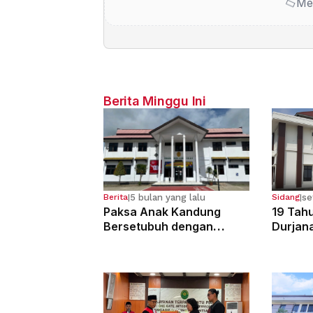
Me
Berita Minggu Ini
5 bulan yang lalu
se
Berita
|
Sidang
|
Paksa Anak Kandung
19 Tahu
Bersetubuh dengan
Durjan
Kekasihnya, Ibu Ini Dibui
Pemerk
13 Tahun
Kandun