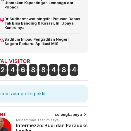
Utamakan Kepentingan Lembaga dari
Pribadi
#4
Dr Sudharmawatiningsih: Putusan Bebas
Tak Bisa Banding & Kasasi, Ini Upaya
Kontrolnya
#5
Badilum Imbau Pengadilan Negeri
Segera Perbarui Aplikasi MIS
AL VISITOR
2
4
6
8
8
4
8
4
lum ada polling aktif.
NI
selengkapnya
Muhammad Tasnim says:
Intermezzo: Budi dan Paradoks