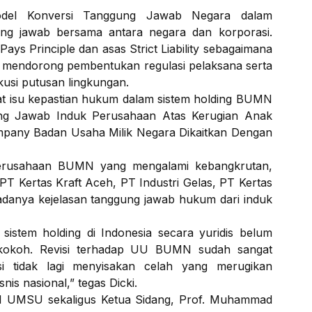
odel Konversi Tanggung Jawab Negara dalam
ng jawab bersama antara negara dan korporasi.
ays Principle dan asas Strict Liability sebagaimana
a mendorong pembentukan regulasi pelaksana serta
usi putusan lingkungan.
kat isu kepastian hukum dalam sistem holding BUMN
gung Jawab Induk Perusahaan Atas Kerugian Anak
pany Badan Usaha Milik Negara Dikaitkan Dengan
perusahaan BUMN yang mengalami kebangkrutan,
 PT Kertas Kraft Aceh, PT Industri Gelas, PT Kertas
 adanya kejelasan tanggung jawab hukum dari induk
stem holding di Indonesia secara yuridis belum
kokoh. Revisi terhadap UU BUMN sudah sangat
si tidak lagi menyisakan celah yang merugikan
s nasional,” tegas Dicki.
 I UMSU sekaligus Ketua Sidang, Prof. Muhammad