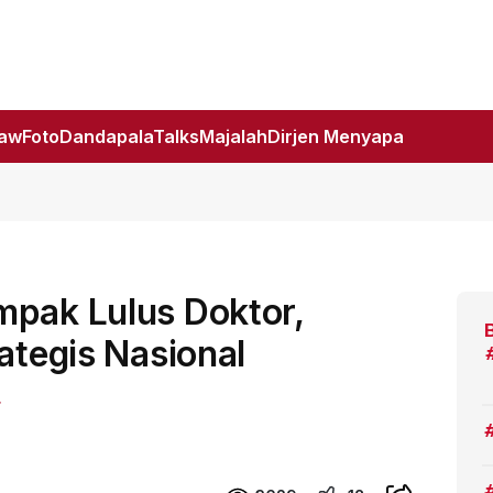
Law
Foto
DandapalaTalks
Majalah
Dirjen Menyapa
mpak Lulus Doktor,
ategis Nasional
r