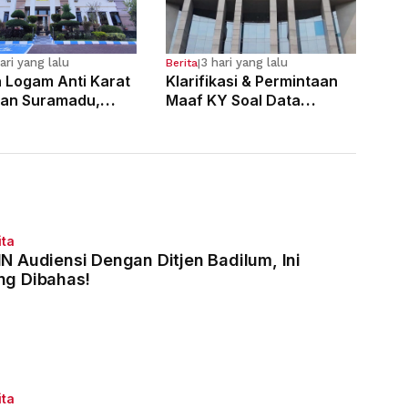
ari yang lalu
3 hari yang lalu
Berita
|
n Logam Anti Karat
Klarifikasi & Permintaan
an Suramadu,
Maaf KY Soal Data
laku Divonis 7
Dugaan Pelanggaran 121
Penjara
Hakim
ita
IN Audiensi Dengan Ditjen Badilum, Ini
ng Dibahas!
ita