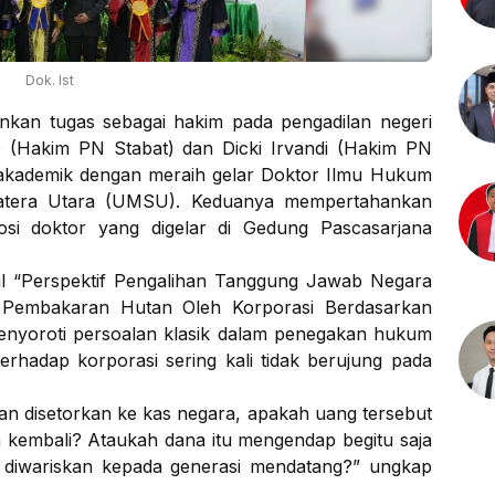
Dok. Ist
nkan tugas sebagai hakim pada pengadilan negeri
p (Hakim PN Stabat) dan Dicki Irvandi (Hakim PN
 akademik dengan meraih gelar Doktor Ilmu Hukum
atera Utara (UMSU). Keduanya mempertahankan
osi doktor yang digelar di Gedung Pascasarjana
ul “Perspektif Pengalihan Tanggung Jawab Negara
t Pembakaran Hutan Oleh Korporasi Berdasarkan
enyoroti persoalan klasik dalam penegakan hukum
erhadap korporasi sering kali tidak berujung pada
an disetorkan ke kas negara, apakah uang tersebut
n kembali? Ataukah dana itu mengendap begitu saja
 diwariskan kepada generasi mendatang?” ungkap