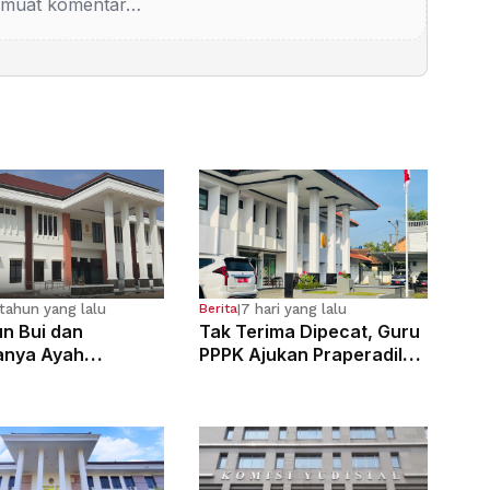
muat komentar…
tahun yang lalu
7 hari yang lalu
Berita
|
n Bui dan
Tak Terima Dipecat, Guru
anya Ayah
PPPK Ajukan Praperadilan
osa Anak
di PN Bale Bandung
g Sejak Kelas 6 SD