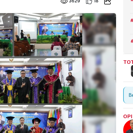
3629
18
TOT
Be
OPI