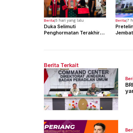
5 hari yang lalu
7 h
Berita
|
Berita
|
Duka Selimuti
Preteli
Penghormatan Terakhir
Jembat
Hakim Tinggi Tarigan
Para Pe
Muda Limbong
Tahun 
Berita Terkait
Ber
BR
ya
Ber