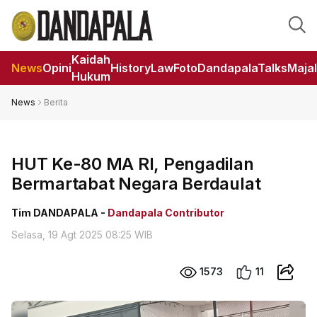
Kaidah
News
Opini
HistoryLaw
Foto
DandapalaTalks
Maja
Hukum
News
Berita
HUT Ke-80 MA RI, Pengadilan
Bermartabat Negara Berdaulat
Tim DANDAPALA -
Dandapala Contributor
Selasa, 19 Agt 2025 08:25 WIB
1573
11