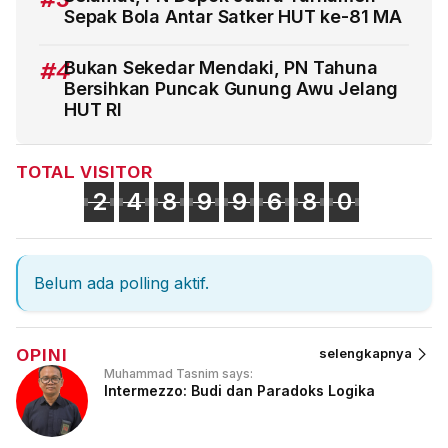
Sepak Bola Antar Satker HUT ke-81 MA
#4
Bukan Sekedar Mendaki, PN Tahuna
Bersihkan Puncak Gunung Awu Jelang
HUT RI
TOTAL VISITOR
2
4
8
9
9
6
8
0
Belum ada polling aktif.
OPINI
selengkapnya
Muhammad Tasnim says:
Intermezzo: Budi dan Paradoks Logika