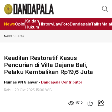
Kaidah
News
Opini
HistoryLaw
Foto
DandapalaTalks
Maja
Hukum
News
Berita
Keadilan Restoratif Kasus
Pencurian di Villa Dajane Bali,
Pelaku Kembalikan Rp19,6 Juta
Humas PN Gianyar -
Dandapala Contributor
Rabu, 29 Okt 2025 15:00 WIB
1512