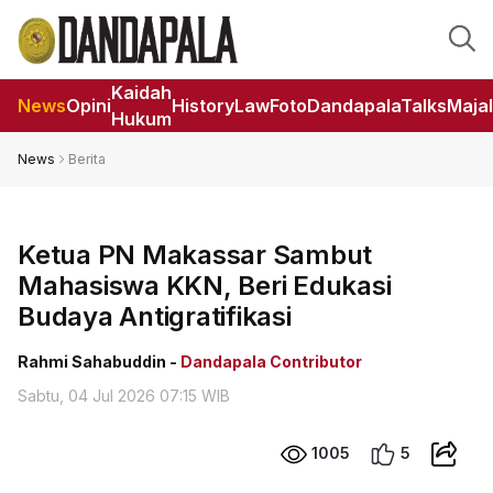
Kaidah
News
Opini
HistoryLaw
Foto
DandapalaTalks
Maja
Hukum
News
Berita
Ketua PN Makassar Sambut
Mahasiswa KKN, Beri Edukasi
Budaya Antigratifikasi
Rahmi Sahabuddin -
Dandapala Contributor
Sabtu, 04 Jul 2026 07:15 WIB
1005
5