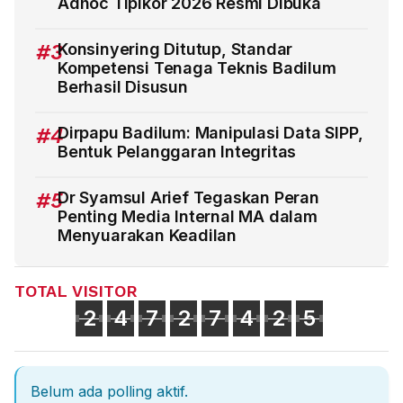
Adhoc Tipikor 2026 Resmi Dibuka
#3
Konsinyering Ditutup, Standar
Kompetensi Tenaga Teknis Badilum
Berhasil Disusun
#4
Dirpapu Badilum: Manipulasi Data SIPP,
Bentuk Pelanggaran Integritas
#5
Dr Syamsul Arief Tegaskan Peran
Penting Media Internal MA dalam
Menyuarakan Keadilan
TOTAL VISITOR
2
4
7
2
7
4
2
5
Belum ada polling aktif.