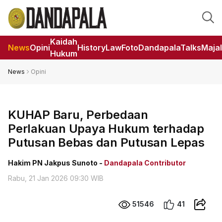
Kaidah
News
Opini
HistoryLaw
Foto
DandapalaTalks
Maja
Hukum
News
Opini
KUHAP Baru, Perbedaan
Perlakuan Upaya Hukum terhadap
Putusan Bebas dan Putusan Lepas
Hakim PN Jakpus Sunoto -
Dandapala Contributor
Rabu, 21 Jan 2026 09:30 WIB
51546
41