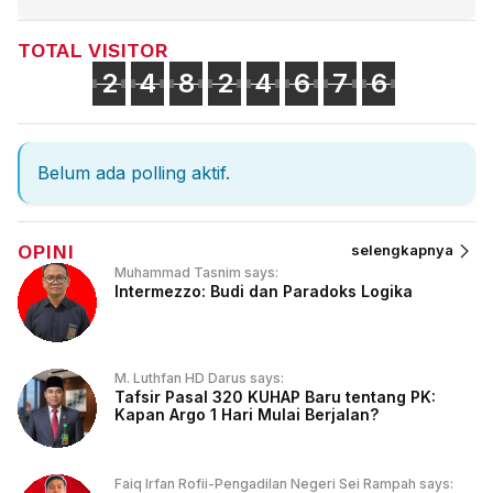
TOTAL VISITOR
2
4
8
2
4
6
7
6
Belum ada polling aktif.
OPINI
selengkapnya
Muhammad Tasnim says:
Intermezzo: Budi dan Paradoks Logika
M. Luthfan HD Darus says:
Tafsir Pasal 320 KUHAP Baru tentang PK:
Kapan Argo 1 Hari Mulai Berjalan?
Faiq Irfan Rofii-Pengadilan Negeri Sei Rampah says: