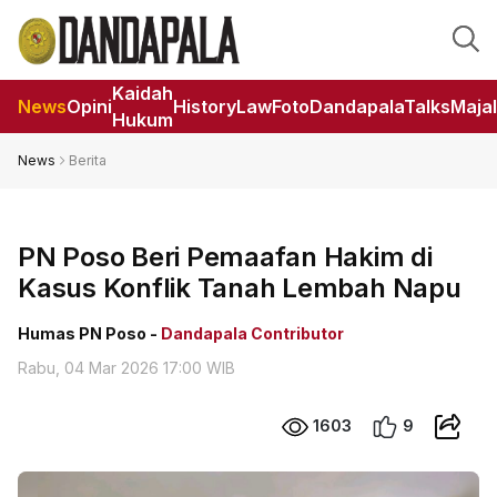
Kaidah
News
Opini
HistoryLaw
Foto
DandapalaTalks
Maja
Hukum
News
Berita
PN Poso Beri Pemaafan Hakim di
Kasus Konflik Tanah Lembah Napu
Humas PN Poso -
Dandapala Contributor
Rabu, 04 Mar 2026 17:00 WIB
1603
9