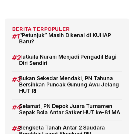
BERITA TERPOPULER
#1
“Petunjuk” Masih Dikenal di KUHAP
Baru?
#2
Tatkala Nurani Menjadi Pengadil Bagi
Diri Sendiri
#3
Bukan Sekedar Mendaki, PN Tahuna
Bersihkan Puncak Gunung Awu Jelang
HUT RI
#4
Selamat, PN Depok Juara Turnamen
Sepak Bola Antar Satker HUT ke-81 MA
#5
Sengketa Tanah Antar 2 Saudara
Berakhir Lewat Eksekusi PN