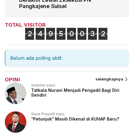
Pangkajene Sulsel
TOTAL VISITOR
2
4
9
5
0
0
3
2
Belum ada polling aktif.
OPINI
selengkapnya
Suwono says:
Tatkala Nurani Menjadi Pengadil Bagi Diri
Sendiri
Guse Prayudi says:
“Petunjuk” Masih Dikenal di KUHAP Baru?