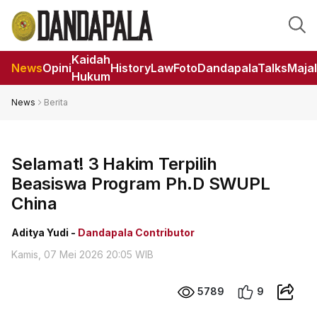
Kaidah
News
Opini
HistoryLaw
Foto
DandapalaTalks
Maja
Hukum
News
Berita
Selamat! 3 Hakim Terpilih
Beasiswa Program Ph.D SWUPL
China
Aditya Yudi -
Dandapala Contributor
Kamis, 07 Mei 2026 20:05 WIB
5789
9