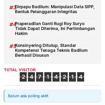
#3
Dirpapu Badilum: Manipulasi Data SIPP,
Bentuk Pelanggaran Integritas
#4
Praperadilan Ganti Rugi Roy Suryo
Tidak Dapat Diterima, Ini Pertimbangan
Hakim
#5
Konsinyering Ditutup, Standar
Kompetensi Tenaga Teknis Badilum
Berhasil Disusun
TOTAL VISITOR
2
4
7
1
4
2
1
4
Belum ada polling aktif.