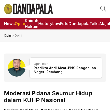
Kaidah
News
Opini
HistoryLaw
Foto
DandapalaTalks
Maja
Hukum
Opini
Opini
Opini oleh
Pradikta Andi Alvat-PNS Pengadilan
Negeri Rembang
Moderasi Pidana Seumur Hidup
dalam KUHP Nasional