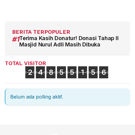
BERITA TERPOPULER
#1
Terima Kasih Donatur! Donasi Tahap II
Masjid Nurul Adli Masih Dibuka
TOTAL VISITOR
2
4
8
5
5
1
5
6
Belum ada polling aktif.