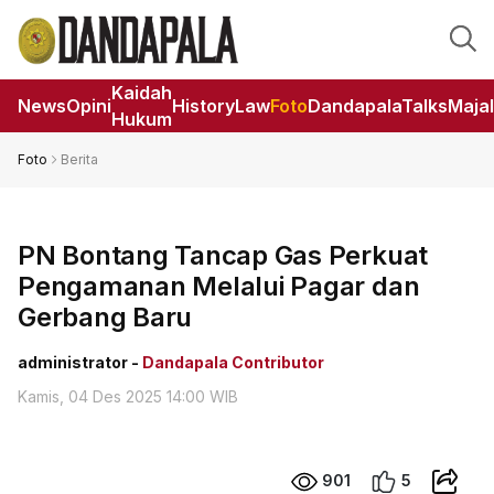
Kaidah
News
Opini
HistoryLaw
Foto
DandapalaTalks
Maja
Hukum
Foto
Berita
PN Bontang Tancap Gas Perkuat
Pengamanan Melalui Pagar dan
Gerbang Baru
administrator -
Dandapala Contributor
Kamis, 04 Des 2025 14:00 WIB
901
5