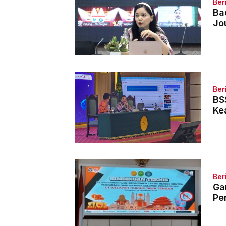
Ber
Ba
Jo
Ber
BS
Ke
Ber
Ga
Pe