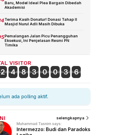
Baru, Model Ideal Plea Bargain Dibedah
Akademisi
#4
Terima Kasih Donatur! Donasi Tahap II
Masjid Nurul Adli Masih Dibuka
#5
Pemalangan Jalan Picu Penangguhan
Eksekusi, Ini Penjelasan Resmi PN
Timika
AL VISITOR
2
4
8
3
0
0
3
6
lum ada polling aktif.
NI
selengkapnya
Muhammad Tasnim says:
Intermezzo: Budi dan Paradoks