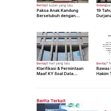
5 bulan yang lalu
se
Berita
|
Sidang
|
Paksa Anak Kandung
19 Tahu
Bersetubuh dengan
Durjan
Kekasihnya, Ibu Ini Dibui
Pemerk
13 Tahun
Kandun
5 hari yang lalu
7 h
Berita
|
Berita
|
Klarifikasi & Permintaan
Bawas 
Maaf KY Soal Data
Hakim 
Dugaan Pelanggaran 121
Yustisi
Hakim
Dimulai
Berita Terkait