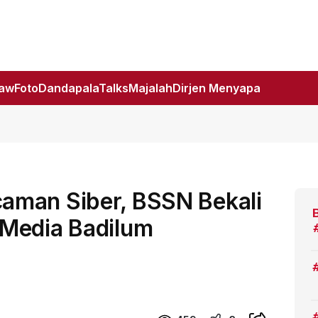
Law
Foto
DandapalaTalks
Majalah
Dirjen Menyapa
aman Siber, BSSN Bekali
Media Badilum