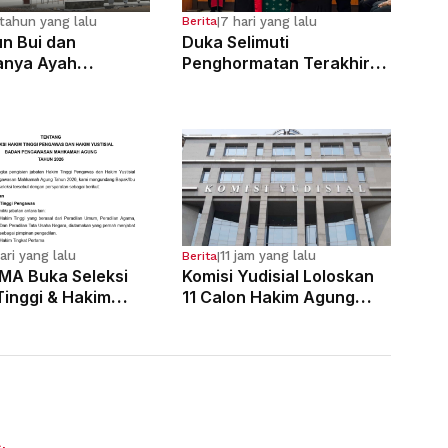
tahun yang lalu
7 hari yang lalu
Berita
|
n Bui dan
Duka Selimuti
anya Ayah
Penghormatan Terakhir
osa Anak
Hakim Tinggi Tarigan
g Sejak Kelas 6 SD
Muda Limbong
ari yang lalu
11 jam yang lalu
Berita
|
MA Buka Seleksi
Komisi Yudisial Loloskan
Tinggi & Hakim
11 Calon Hakim Agung
al, Pendaftaran
dalam Seleksi Tahun 2026
 3 Agustus