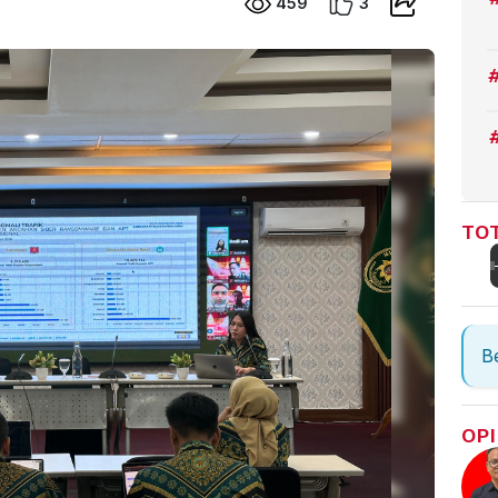
459
3
TOT
Be
OPI