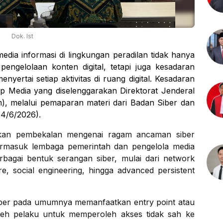
Dok. Ist
dia informasi di lingkungan peradilan tidak hanya
engelolaan konten digital, tetapi juga kesadaran
yertai setiap aktivitas di ruang digital. Kesadaran
p Media yang diselenggarakan Direktorat Jenderal
), melalui pemaparan materi dari Badan Siber dan
24/6/2026).
kan pembekalan mengenai ragam ancaman siber
, termasuk lembaga pemerintah dan pengelola media
erbagai bentuk serangan siber, mulai dari network
re, social engineering, hingga advanced persistent
ber pada umumnya memanfaatkan entry point atau
 oleh pelaku untuk memperoleh akses tidak sah ke