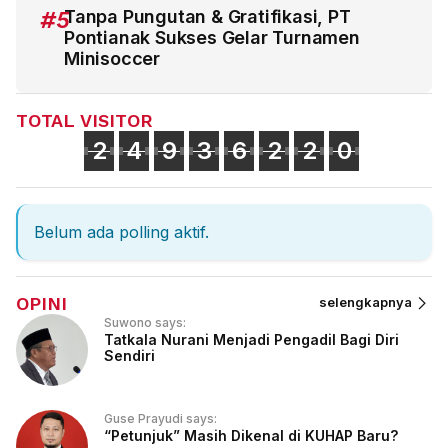
#5
Tanpa Pungutan & Gratifikasi, PT
Pontianak Sukses Gelar Turnamen
Minisoccer
TOTAL VISITOR
2
4
9
3
6
2
2
0
Belum ada polling aktif.
OPINI
selengkapnya
Suwono says:
Tatkala Nurani Menjadi Pengadil Bagi Diri
Sendiri
Guse Prayudi says:
“Petunjuk” Masih Dikenal di KUHAP Baru?