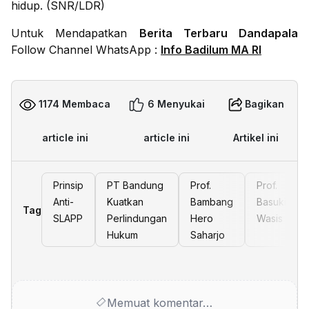
hidup. (SNR/LDR)
Untuk Mendapatkan
Berita Terbaru Dandapala
Follow Channel WhatsApp :
Info Badilum MA RI
1174 Membaca
6 Menyukai
Bagikan
article ini
article ini
Artikel ini
Prinsip
PT Bandung
Prof.
Prof.
Anti-
Kuatkan
Bambang
Basuki
Tag
SLAPP
Perlindungan
Hero
Wasis
Hukum
Saharjo
Memuat komentar…