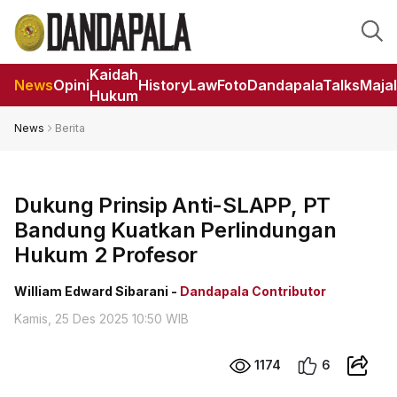
Kaidah
News
Opini
HistoryLaw
Foto
DandapalaTalks
Maja
Hukum
News
Berita
Dukung Prinsip Anti-SLAPP, PT
Bandung Kuatkan Perlindungan
Hukum 2 Profesor
William Edward Sibarani -
Dandapala Contributor
Kamis, 25 Des 2025 10:50 WIB
1174
6