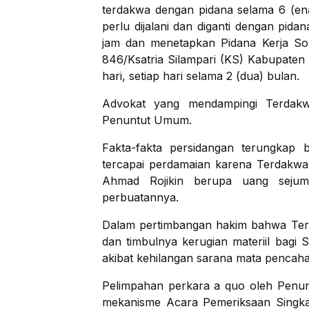
terdakwa dengan pidana selama 6 (ena
perlu dijalani dan diganti dengan pida
jam dan menetapkan Pidana Kerja Sosi
846/Ksatria Silampari (KS) Kabupaten
hari, setiap hari selama 2 (dua) bulan.
Advokat yang mendampingi Terdakw
Penuntut Umum.
Fakta-fakta persidangan terungkap
tercapai perdamaian karena Terdakwa
Ahmad Rojikin berupa uang sejum
perbuatannya.
Dalam pertimbangan hakim bahwa Terd
dan timbulnya kerugian materiil bagi
akibat kehilangan sarana mata pencaha
Pelimpahan perkara a quo oleh Penun
mekanisme Acara Pemeriksaan Singka