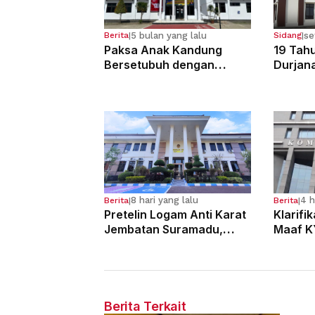
5 bulan yang lalu
se
Berita
|
Sidang
|
Paksa Anak Kandung
19 Tahu
Bersetubuh dengan
Durjan
Kekasihnya, Ibu Ini Dibui
Pemerk
13 Tahun
Kandun
8 hari yang lalu
4 h
Berita
|
Berita
|
Pretelin Logam Anti Karat
Klarifi
Jembatan Suramadu,
Maaf K
Para Pelaku Divonis 7
Dugaan
Tahun Penjara
Hakim
Berita Terkait