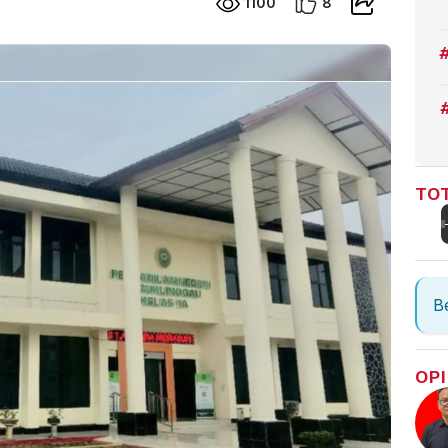
1100
8
TOT
Be
OPI