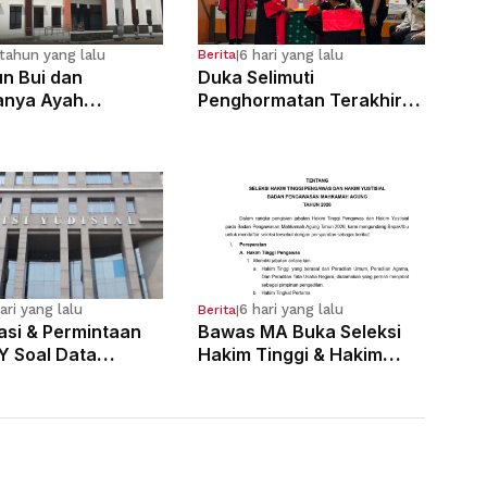
tahun yang lalu
6 hari yang lalu
Berita
|
n Bui dan
Duka Selimuti
anya Ayah
Penghormatan Terakhir
osa Anak
Hakim Tinggi Tarigan
g Sejak Kelas 6 SD
Muda Limbong
ari yang lalu
6 hari yang lalu
Berita
|
kasi & Permintaan
Bawas MA Buka Seleksi
Y Soal Data
Hakim Tinggi & Hakim
 Pelanggaran 121
Yustisial, Pendaftaran
Dimulai 3 Agustus