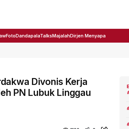
Law
Foto
DandapalaTalks
Majalah
Dirjen Menyapa
rdakwa Divonis Kerja
 oleh PN Lubuk Linggau