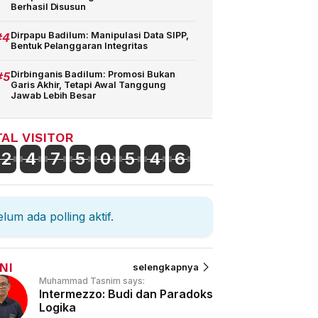
Berhasil Disusun
#4
Dirpapu Badilum: Manipulasi Data SIPP,
Bentuk Pelanggaran Integritas
#5
Dirbinganis Badilum: Promosi Bukan
Garis Akhir, Tetapi Awal Tanggung
Jawab Lebih Besar
AL VISITOR
2
4
7
5
0
5
4
6
lum ada polling aktif.
NI
selengkapnya
Muhammad Tasnim says:
Intermezzo: Budi dan Paradoks
Logika