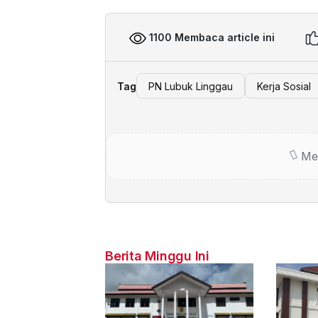
1100 Membaca article ini
Tag
PN Lubuk Linggau
Kerja Sosial
Me
Berita Minggu Ini