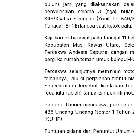
puluh) jam yang dilaksanakan dal
penyelesaian selama 3 (tiga) bulan
846/Ksatria Silampari (Yonif TP 846
Tunggal, Erif Erlangga saat ketok palu.
Kejadian ini berawal pada tanggal 11 F
Kabupatan Musi Rawas Utara, Saks
Terdakwa Andesta Saputra, dengan m
pergi ke rumah teman untuk kumpul-
Terdakwa selanjutnya meminjam moto
temannya, lalu di perjalanan timbul 
Sepeda motor tersebut digadaikan Ter
(dua juta rupiah) tanpa izin pemilik mo
Penunut Umum mendakwa perbuatan T
486 Undang-Undang Nomor 1 Tahun 2
(KUHP).
Tuntutan pidana dari Penuntut Umum 