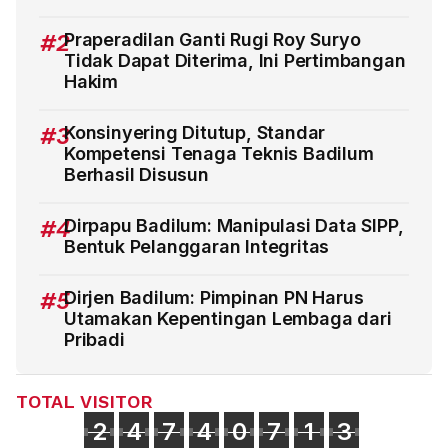
#2
Praperadilan Ganti Rugi Roy Suryo
Tidak Dapat Diterima, Ini Pertimbangan
Hakim
#3
Konsinyering Ditutup, Standar
Kompetensi Tenaga Teknis Badilum
Berhasil Disusun
#4
Dirpapu Badilum: Manipulasi Data SIPP,
Bentuk Pelanggaran Integritas
#5
Dirjen Badilum: Pimpinan PN Harus
Utamakan Kepentingan Lembaga dari
Pribadi
TOTAL VISITOR
2
4
7
4
0
7
1
3