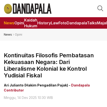
Kaidah
News
Opini
HistoryLaw
Foto
DandapalaTalks
Maja
Hukum
News
Opini
Kontinuitas Filosofis Pembatasan
Kekuasaan Negara: Dari
Liberalisme Kolonial ke Kontrol
Yudisial Fiskal
Ari Julianto (Hakim Pengadilan Pajak) -
Dandapala
Contributor
Minggu, 14 Des 2025 10:30 WIB