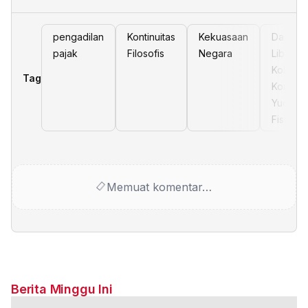
pengadilan
Kontinuitas
Kekuasaan
Dari
pajak
Filosofis
Negara
Liberal
Kolonial
Tag
Kontrol
Yudisial
Fiskal
Memuat komentar…
Berita Minggu Ini