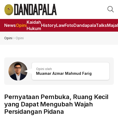
Kaidah
News
Opini
HistoryLaw
Foto
DandapalaTalks
Maja
Hukum
Opini
Opini
Opini oleh
Muamar Azmar Mahmud Farig
Pernyataan Pembuka, Ruang Kecil
yang Dapat Mengubah Wajah
Persidangan Pidana