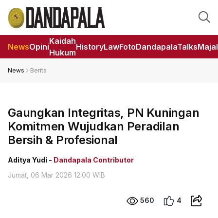
Kaidah
News
Opini
HistoryLaw
Foto
DandapalaTalks
Maja
Hukum
News
Berita
Gaungkan Integritas, PN Kuningan
Komitmen Wujudkan Peradilan
Bersih & Profesional
Aditya Yudi -
Dandapala Contributor
Jumat, 06 Mar 2026 12:00 WIB
560
4