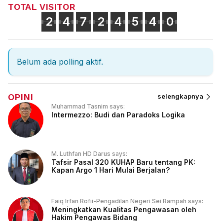
TOTAL VISITOR
2
4
7
2
4
5
4
0
Belum ada polling aktif.
OPINI
selengkapnya
Muhammad Tasnim says:
Intermezzo: Budi dan Paradoks Logika
M. Luthfan HD Darus says:
Tafsir Pasal 320 KUHAP Baru tentang PK:
Kapan Argo 1 Hari Mulai Berjalan?
Faiq Irfan Rofii-Pengadilan Negeri Sei Rampah says:
Meningkatkan Kualitas Pengawasan oleh
Hakim Pengawas Bidang