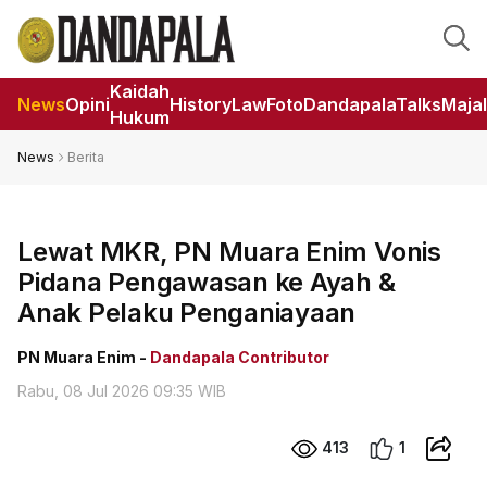
Kaidah
News
Opini
HistoryLaw
Foto
DandapalaTalks
Maja
Hukum
News
Berita
Lewat MKR, PN Muara Enim Vonis
Pidana Pengawasan ke Ayah &
Anak Pelaku Penganiayaan
PN Muara Enim -
Dandapala Contributor
Rabu, 08 Jul 2026 09:35 WIB
413
1