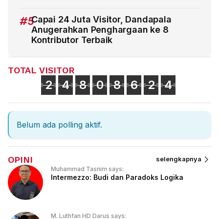
#5
Capai 24 Juta Visitor, Dandapala
Anugerahkan Penghargaan ke 8
Kontributor Terbaik
TOTAL VISITOR
2
4
8
0
8
6
2
4
Belum ada polling aktif.
OPINI
selengkapnya
Muhammad Tasnim says:
Intermezzo: Budi dan Paradoks Logika
M. Luthfan HD Darus says: