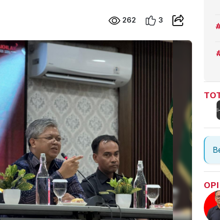
262
3
TOT
Be
OPI