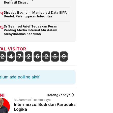
Berhasil Disusun
#4
Dirpapu Badilum: Manipulasi Data SIPP,
Bentuk Pelanggaran Integritas
#5
Dr Syamsul Arief Tegaskan Peran
Penting Media Internal MA dalam
Menyuarakan Keadilan
AL VISITOR
2
4
7
2
6
2
5
9
lum ada polling aktif.
NI
selengkapnya
Muhammad Tasnim says:
Intermezzo: Budi dan Paradoks
Logika