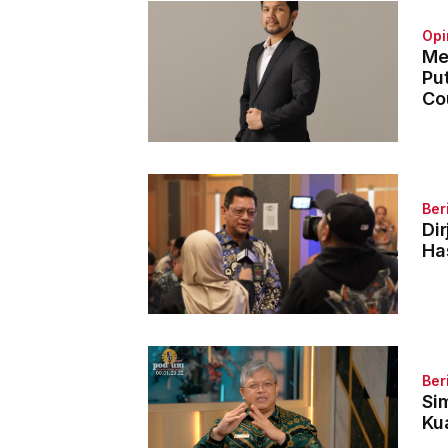
Opi
Me
Pu
Co
Ber
Di
Ha
Ber
Si
Ku