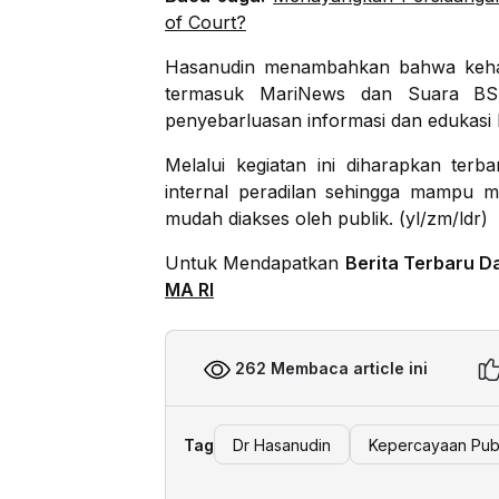
of Court?
Hasanudin menambahkan bahwa kehad
termasuk MariNews dan Suara BSD
penyebarluasan informasi dan edukasi
Melalui kegiatan ini diharapkan ter
internal peradilan sehingga mampu me
mudah diakses oleh publik. (yl/zm/ldr)
Untuk Mendapatkan
Berita Terbaru D
MA RI
262 Membaca article ini
Tag
Dr Hasanudin
Kepercayaan Pub