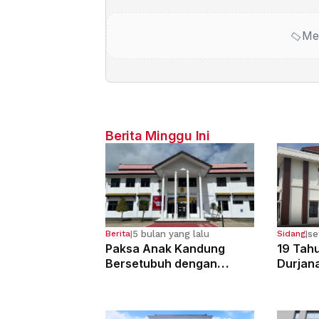
Me
Berita Minggu Ini
5 bulan yang lalu
se
Berita
|
Sidang
|
Paksa Anak Kandung
19 Tahu
Bersetubuh dengan
Durjan
Kekasihnya, Ibu Ini Dibui
Pemerk
13 Tahun
Kandun