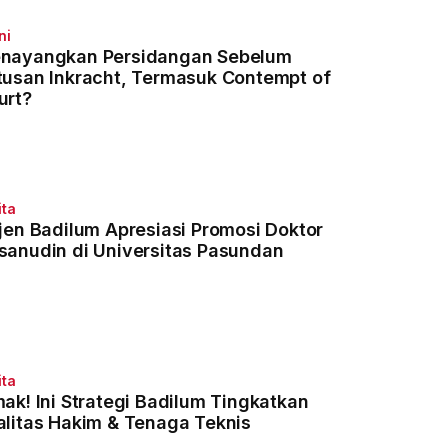
ni
nayangkan Persidangan Sebelum
tusan Inkracht, Termasuk Contempt of
urt?
ita
rjen Badilum Apresiasi Promosi Doktor
sanudin di Universitas Pasundan
ita
mak! Ini Strategi Badilum Tingkatkan
alitas Hakim & Tenaga Teknis