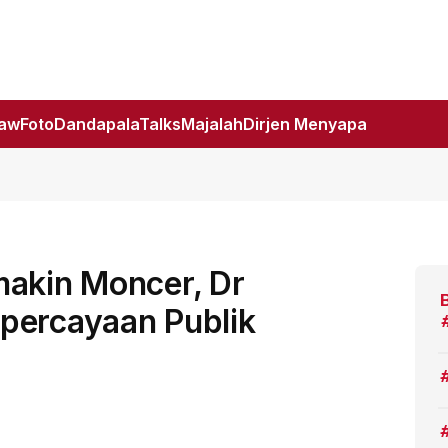
Law
Foto
DandapalaTalks
Majalah
Dirjen Menyapa
makin Moncer, Dr
percayaan Publik