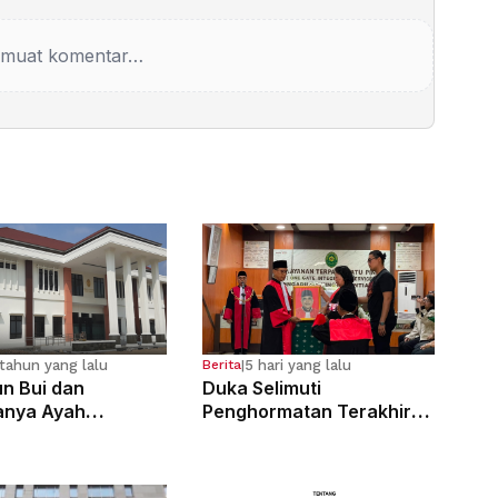
muat komentar…
tahun yang lalu
5 hari yang lalu
Berita
|
n Bui dan
Duka Selimuti
anya Ayah
Penghormatan Terakhir
osa Anak
Hakim Tinggi Tarigan
g Sejak Kelas 6 SD
Muda Limbong