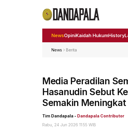
News
Opini
Kaidah Hukum
History
News
Berita
Media Peradilan Se
Hasanudin Sebut Ke
Semakin Meningkat
Tim Dandapala -
Dandapala Contributor
Rabu, 24 Jun 2026 11:55 WIB