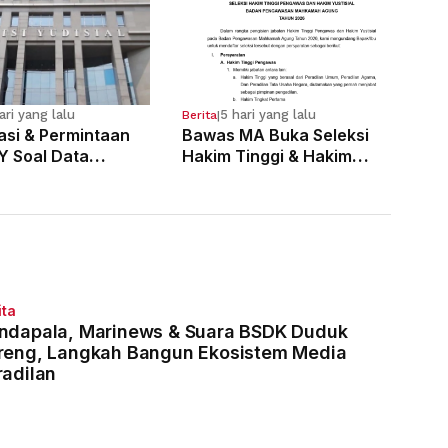
ari yang lalu
5 hari yang lalu
Berita
|
kasi & Permintaan
Bawas MA Buka Seleksi
Y Soal Data
Hakim Tinggi & Hakim
 Pelanggaran 121
Yustisial, Pendaftaran
Dimulai 3 Agustus
ita
ndapala, Marinews & Suara BSDK Duduk
reng, Langkah Bangun Ekosistem Media
radilan