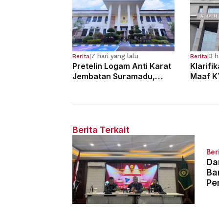
7 hari yang lalu
3 h
Berita
|
Berita
|
Pretelin Logam Anti Karat
Klarifi
Jembatan Suramadu,
Maaf K
Para Pelaku Divonis 7
Dugaan
Tahun Penjara
Hakim
Berita Terkait
Ber
Da
Ba
Pe