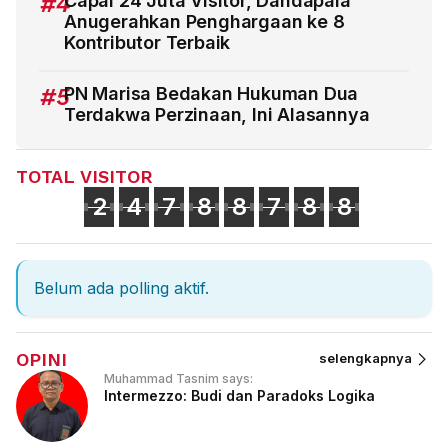
#4
Capai 24 Juta Visitor, Dandapala
Anugerahkan Penghargaan ke 8
Kontributor Terbaik
#5
PN Marisa Bedakan Hukuman Dua
Terdakwa Perzinaan, Ini Alasannya
TOTAL VISITOR
2
4
7
8
8
7
8
8
Belum ada polling aktif.
OPINI
selengkapnya
Muhammad Tasnim says:
Intermezzo: Budi dan Paradoks Logika