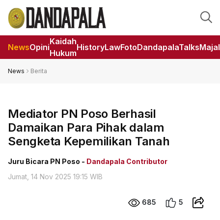
Kaidah
News
Opini
HistoryLaw
Foto
DandapalaTalks
Maja
Hukum
News
Berita
Mediator PN Poso Berhasil
Damaikan Para Pihak dalam
Sengketa Kepemilikan Tanah
Juru Bicara PN Poso -
Dandapala Contributor
Jumat, 14 Nov 2025 19:15 WIB
685
5