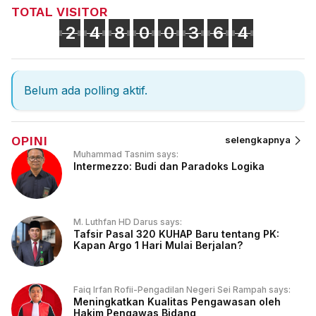
TOTAL VISITOR
2
4
8
0
0
3
6
4
Belum ada polling aktif.
OPINI
selengkapnya
Muhammad Tasnim says:
Intermezzo: Budi dan Paradoks Logika
M. Luthfan HD Darus says:
Tafsir Pasal 320 KUHAP Baru tentang PK:
Kapan Argo 1 Hari Mulai Berjalan?
Faiq Irfan Rofii-Pengadilan Negeri Sei Rampah says:
Meningkatkan Kualitas Pengawasan oleh
Hakim Pengawas Bidang