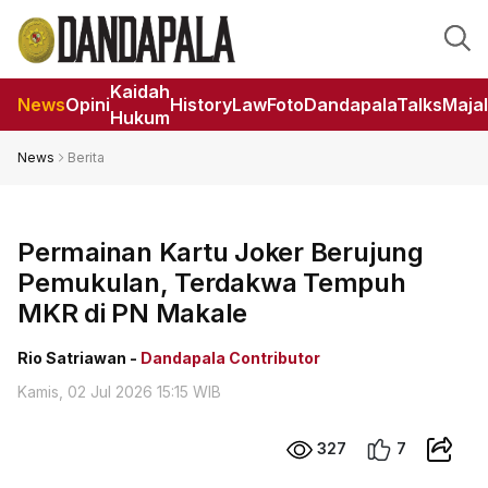
Kaidah
News
Opini
HistoryLaw
Foto
DandapalaTalks
Maja
Hukum
News
Berita
Permainan Kartu Joker Berujung
Pemukulan, Terdakwa Tempuh
MKR di PN Makale
Rio Satriawan -
Dandapala Contributor
Kamis, 02 Jul 2026 15:15 WIB
327
7