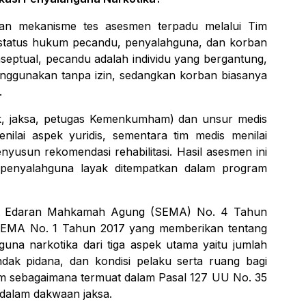
n mekanisme tes asesmen terpadu melalui Tim
status hukum pecandu, penyalahguna, dan korban
septual, pecandu adalah individu yang bergantung,
ggunakan tanpa izin, sedangkan korban biasanya
.
ik, jaksa, petugas Kemenkumham) dan unsur medis
ilai aspek yuridis, sementara tim medis menilai
nyusun rekomendasi rehabilitasi. Hasil asesmen ini
 penyalahguna layak ditempatkan dalam program
urat Edaran Mahkamah Agung (SEMA) No. 4 Tahun
SEMA No. 1 Tahun 2017 yang memberikan tentang
na narkotika dari tiga aspek utama yaitu jumlah
dak pidana, dan kondisi pelaku serta ruang bagi
um sebagaimana termuat dalam Pasal 127 UU No. 35
dalam dakwaan jaksa.