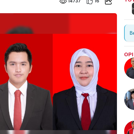
14737
16
Be
OPI