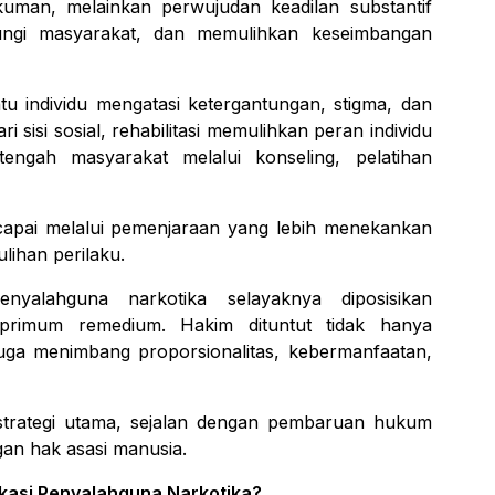
kuman, melainkan perwujudan keadilan substantif
ungi masyarakat, dan memulihkan keseimbangan
ntu individu mengatasi ketergantungan, stigma, dan
sisi sosial, rehabilitasi memulihkan peran individu
engah masyarakat melalui konseling, pelatihan
icapai melalui pemenjaraan yang lebih menekankan
lihan perilaku.
nyalahguna narkotika selayaknya diposisikan
primum remedium
. Hakim dituntut tidak hanya
ga menimbang proporsionalitas, kebermanfaatan,
 strategi utama, sejalan dengan pembaruan hukum
gan hak asasi manusia.
kasi Penyalahguna Narkotika?