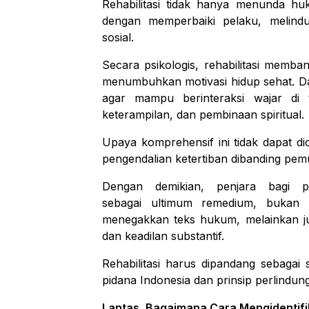
Rehabilitasi tidak hanya menunda hu
dengan memperbaiki pelaku, melind
sosial.
Secara psikologis, rehabilitasi memba
menumbuhkan motivasi hidup sehat. Dari 
agar mampu berinteraksi wajar di t
keterampilan, dan pembinaan spiritual.
Upaya komprehensif ini tidak dapat d
pengendalian ketertiban dibanding pemu
Dengan demikian, penjara bagi pe
sebagai
ultimum remedium
, bukan
menegakkan teks hukum, melainkan ju
dan keadilan substantif.
Rehabilitasi harus dipandang sebagai
pidana Indonesia dan prinsip perlindun
Lantas, Bagaimana Cara Mengidentifi