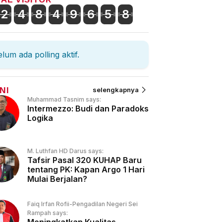
2
4
8
4
9
6
5
8
lum ada polling aktif.
NI
selengkapnya
Muhammad Tasnim says:
Intermezzo: Budi dan Paradoks
Logika
M. Luthfan HD Darus says:
Tafsir Pasal 320 KUHAP Baru
tentang PK: Kapan Argo 1 Hari
Mulai Berjalan?
Faiq Irfan Rofii-Pengadilan Negeri Sei
Rampah says: