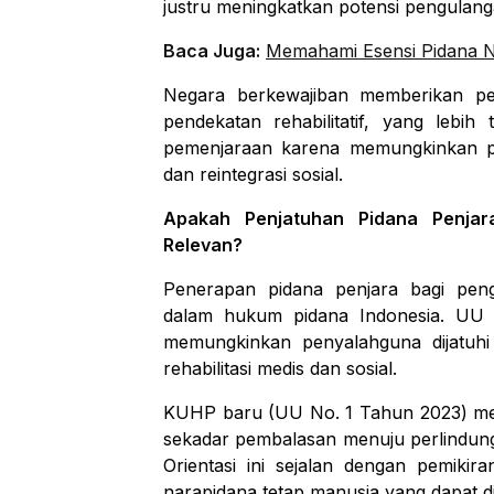
justru meningkatkan potensi pengulang
Baca Juga:
Memahami Esensi Pidana N
Negara berkewajiban memberikan pe
pendekatan rehabilitatif, yang lebi
pemenjaraan karena memungkinkan p
dan reintegrasi sosial.
Apakah Penjatuhan Pidana Penjar
Relevan?
Penerapan pidana penjara bagi pen
dalam hukum pidana Indonesia. UU
memungkinkan penyalahguna dijatuhi 
rehabilitasi medis dan sosial.
KUHP baru (UU No. 1 Tahun 2023) me
sekadar pembalasan menuju perlindunga
Orientasi ini sejalan dengan pemik
narapidana tetap manusia yang dapat di