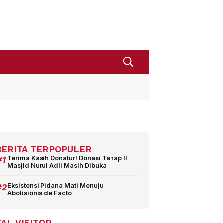
BERITA TERPOPULER
#1
Terima Kasih Donatur! Donasi Tahap II
Masjid Nurul Adli Masih Dibuka
#2
Eksistensi Pidana Mati Menuju
Abolisionis de Facto
AL VISITOR