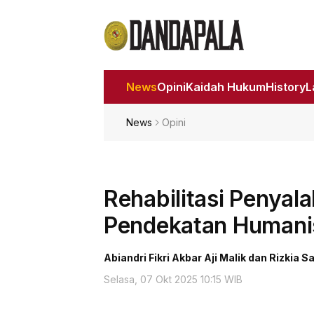
News
Opini
Kaidah Hukum
History
News
Opini
Rehabilitasi Penyal
Pendekatan Humanis
Abiandri Fikri Akbar Aji Malik dan Rizkia 
Selasa, 07 Okt 2025 10:15 WIB