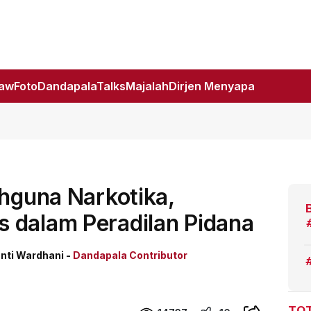
Law
Foto
DandapalaTalks
Majalah
Dirjen Menyapa
ahguna Narkotika,
 dalam Peradilan Pidana
Santi Wardhani -
Dandapala Contributor
TOT