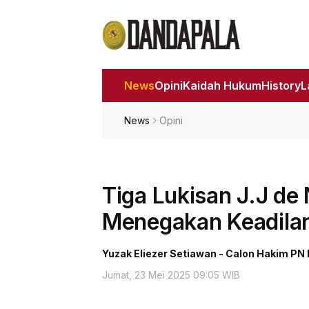
News
Opini
Kaidah Hukum
History
News
Opini
Tiga Lukisan J.J de 
Menegakan Keadila
Yuzak Eliezer Setiawan - Calon Hakim PN
Jumat, 23 Mei 2025 09:05 WIB