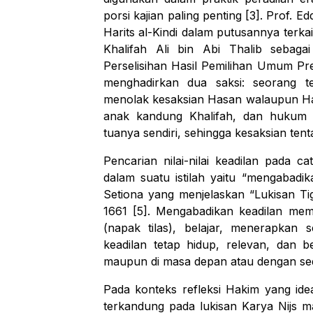
porsi kajian paling penting [3]. Prof. 
Harits al-Kindi
dalam putusannya terkai
Khalifah Ali bin Abi Thalib sebag
Perselisihan Hasil Pemilihan Umum Pre
menghadirkan dua saksi: seorang t
menolak kesaksian Hasan walaupun Has
anak kandung Khalifah, dan hukum 
tuanya sendiri, sehingga kesaksian ten
Pencarian nilai-nilai keadilan pada 
dalam suatu istilah yaitu “mengabadik
Setiona yang menjelaskan “
Lukisan Ti
1661 [5]. Mengabadikan keadilan me
(
napak tilas
), belajar, menerapkan s
keadilan tetap hidup, relevan, dan b
maupun di masa depan atau dengan sed
Pada konteks
refleksi Hakim yang ide
terkandung pada lukisan Karya Nijs m