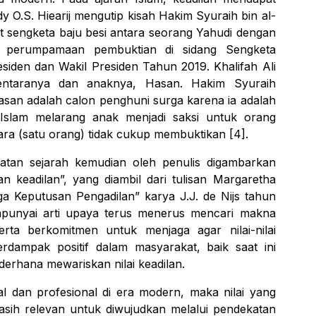
Eddy O.S. Hiearij mengutip kisah Hakim
Syuraih bin al-
t sengketa baju besi antara seorang Yahudi dengan
ai perumpamaan pembuktian di sidang Sengketa
siden dan Wakil Presiden Tahun 2019. Khalifah Ali
entaranya dan anaknya, Hasan. Hakim Syuraih
an adalah calon penghuni surga karena ia adalah
Islam melarang anak menjadi saksi untuk orang
tara (satu orang) tidak cukup membuktikan [4].
catatan sejarah kemudian oleh
penulis
digambarkan
an keadilan”, yang diambil dari tulisan Margaretha
ga Keputusan Pengadilan
” karya J.J. de Nijs tahun
mpunyai arti upaya terus menerus mencari makna
erta berkomitmen untuk menjaga agar nilai-nilai
erdampak positif dalam masyarakat, baik saat ini
erhana mewariskan nilai keadilan.
al dan profesional di era modern, maka nilai yang
asih relevan untuk diwujudkan melalui pendekatan