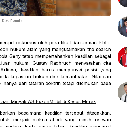
Dok. Penulis.
njadi diskursus oleh para filsuf dari zaman Plato,
ri-teori hukum alam yang mengutamakan
the search
cois Geny tetap mempertahankan keadilan sebagai
tujuan hukum,
Gustav Radbruch
menyatakan cita
Artinya, keadilan harus mempunyai posisi yang
pada kepastian hukum dan kemanfaatan.
Nilai dan
k hanya dari tataran doktrin tetapi ditemukan pada
aan Minyak AS ExxonMobil di Kasus Merek
arkan bagaimana keadilan tersebut ditegakkan.
 untuk menjadi makna abadi yang masih relevan
ra modern. Pada ajaran Islam, keadilan mendapat