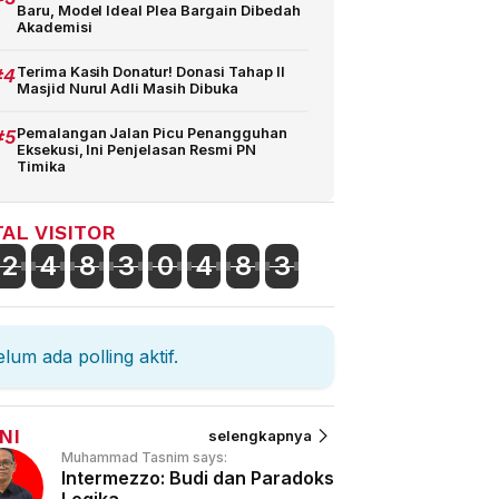
Baru, Model Ideal Plea Bargain Dibedah
Akademisi
#4
Terima Kasih Donatur! Donasi Tahap II
Masjid Nurul Adli Masih Dibuka
#5
Pemalangan Jalan Picu Penangguhan
Eksekusi, Ini Penjelasan Resmi PN
Timika
AL VISITOR
2
4
8
3
0
4
8
3
lum ada polling aktif.
NI
selengkapnya
Muhammad Tasnim says:
Intermezzo: Budi dan Paradoks