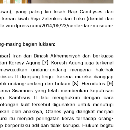
isan), yang paling kiri kisah Raja Cambyses dari
kanan kisah Raja Zaleukos dari Lokri (diambil dari
ordpress.com/2014/05/23/cerita-dari-museum-
ng-masing bagian lukisan:
aisar) Iran dari Dinasti Akhemeniyah dan berkuasa
ari Koresy Agung [7]. Koresh Agung juga terkenal
 mewujudkan undang-undang mengenai hak-hak
sus II dijunjung tinggi, karena mereka dianggap
 ahli undang-undang dan hukum [8]. Herodutus [9]
nama Sisamnes yang telah memberikan keputusan
uap. Kambisus II lalu menghukum dengan cara
potongan kulit tersebut digunakan untuk menutupi
unakan oleh anaknya, Otanes yang diangkat menjadi
si itu menjadi peringatan keras terhadap orang-
 berperilaku adil dan tidak korupsi. Hukum begitu