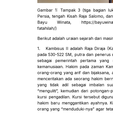
Gambar 1:
Tampak 3 (tiga bagian luk
Persia, tengah Kisah Raja Salomo, dan 
Bayu Winata, https://bayuwinata.w
fatahilah/)
Berikut adalah uraian sejarah dari masi
1.
Kambisus II adalah Raja Diraja (K
pada 530-522 SM, putra dan penerus d
sebagai pemerintah pertama yang
kemanusiaan. Hakim pada zaman Kambi
orang-orang yang arif dan bijaksana,
menceritakan ada seorang hakim ber
yang tidak adil sebagai imbalan s
“menguliti”, kemudian dari potongan-
kursi pengadilan. Kursi tersebut dig
hakim baru menggantikan ayahnya. Kur
orang yang “menduduki-nya” agar tetap