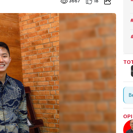
3667
18
TOT
Be
OPI