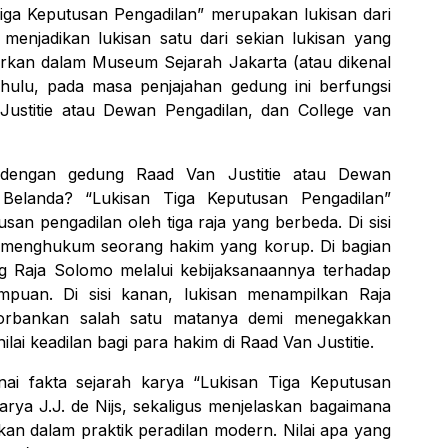
iga Keputusan Pengadilan
” merupakan lukisan dari
 menjadikan lukisan satu dari sekian lukisan yang
rkan dalam Museum Sejarah Jakarta (atau dikenal
ulu, pada masa penjajahan gedung ini berfungsi
Justitie atau
Dewan Pengadilan
,
dan
College van
ut dengan gedung
Raad Van Justitie atau
Dewan
 Belanda? “
Lukisan Tiga Keputusan Pengadilan
”
san pengadilan oleh tiga raja yang berbeda. Di sisi
sia menghukum seorang hakim yang korup. Di bagian
ang Raja Solomo melalui kebijaksanaannya terhadap
mpuan. Di sisi kanan, lukisan menampilkan Raja
gorbankan salah satu matanya demi menegakkan
nilai keadilan bagi para hakim di
Raad Van Justitie.
nai fakta sejarah karya “
Lukisan Tiga Keputusan
m karya J.J. de Nijs, sekaligus menjelaskan bagaimana
sikan dalam praktik peradilan modern. Nilai apa yang