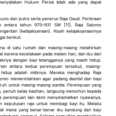
 menyatakan Hukum Persia tidak ada yang dapat
kuno dan putra serta penerus Raja Daud. Perkiraan
h antara tahun 970–931 SM [11]. Raja Salomo
gertian (kebijaksanaan). Kisah kebijaksanaannya
gai berikut:
ma di satu rumah dan masing-masing melahirkan
al karena kecelakaan pada malam hari, dan ibu dari
aknya dengan bayi tetangganya yang masih hidup.
isihan antara kedua perempuan tersebut, masing-
hidup adalah miliknya. Mereka menghadap Raja
omo memerintahkan agar pedang diambil dan bayi
aruh untuk masing-masing wanita. Perempuan yang
tu, penuh belas kasihan, langsung memohon kepada
da perempuan lain demi menyelamatkan nyawanya.
 keputusan raja untuk membagi bayi itu. Melalui
li mana yang benar-benar ibu kandung dari bayi