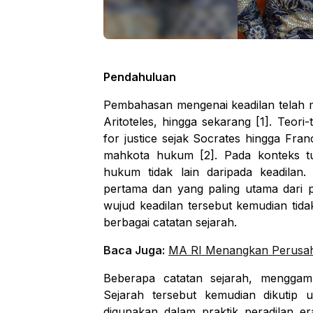
P
endahuluan
Pembahasan mengenai keadilan telah me
Aritoteles, hingga sekarang [1]. Teo
for justice
sejak Socrates hingga Fran
mahkota hukum [2]. Pada konteks 
hukum tidak lain daripada keadilan.
pertama dan yang paling utama dari 
wujud keadilan tersebut kemudian tida
berbagai catatan sejarah.
Baca Juga:
MA RI Menangkan Perusah
Beberapa catatan sejarah, menggamb
Sejarah tersebut kemudian dikutip
digunakan dalam praktik peradilan e