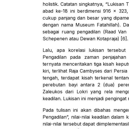
holistik. Catatan singkatnya, “
Lukisan T
abad ke-18 ini berdimensi 916 x 323,
cukup panjang dan besar yang dipame
dengan nama Museum Fatahillah). Dah
sebagai ruang pengadilan (
Raad Van 
Schepenen
atau Dewan Kotapraja) [6].
Lalu, apa korelasi lukisan terseb
Pengadilan pada zaman penjajahan
ternyata menceritakan tiga kisah keputu
kiri, terlihat Raja Cambyses dari Per
tengah, terdapat kisah terkenal tent
perebutan bayi antara 2 (dua) pere
Zaleukos dari Lokri yang rela men
keadilan. Lukisan ini menjadi pengingat 
Pada tulisan ini akan dibahas menge
Pengadilan
”, nilai-nilai keadilan dala
nilai-nilai tersebut dapat diimplementa