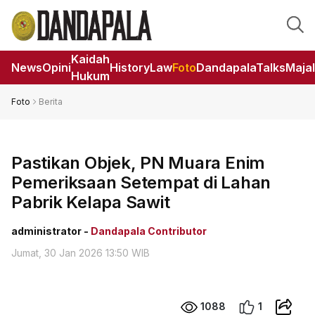
Kaidah
News
Opini
HistoryLaw
Foto
DandapalaTalks
Maja
Hukum
Foto
Berita
Pastikan Objek, PN Muara Enim
Pemeriksaan Setempat di Lahan
Pabrik Kelapa Sawit
administrator -
Dandapala Contributor
Jumat, 30 Jan 2026 13:50 WIB
1088
1