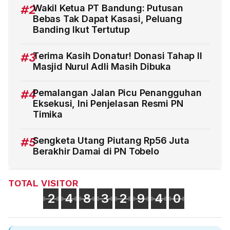
#2
Wakil Ketua PT Bandung: Putusan
Bebas Tak Dapat Kasasi, Peluang
Banding Ikut Tertutup
#3
Terima Kasih Donatur! Donasi Tahap II
Masjid Nurul Adli Masih Dibuka
#4
Pemalangan Jalan Picu Penangguhan
Eksekusi, Ini Penjelasan Resmi PN
Timika
#5
Sengketa Utang Piutang Rp56 Juta
Berakhir Damai di PN Tobelo
TOTAL VISITOR
2
4
8
3
2
9
4
0