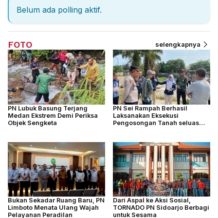
Belum ada polling aktif.
FOTO
selengkapnya
PN Lubuk Basung Terjang
PN Sei Rampah Berhasil
Medan Ekstrem Demi Periksa
Laksanakan Eksekusi
Objek Sengketa
Pengosongan Tanah seluas
4.877 M2
Bukan Sekadar Ruang Baru, PN
Dari Aspal ke Aksi Sosial,
Limboto Menata Ulang Wajah
TORNADO PN Sidoarjo Berbagi
Pelayanan Peradilan
untuk Sesama