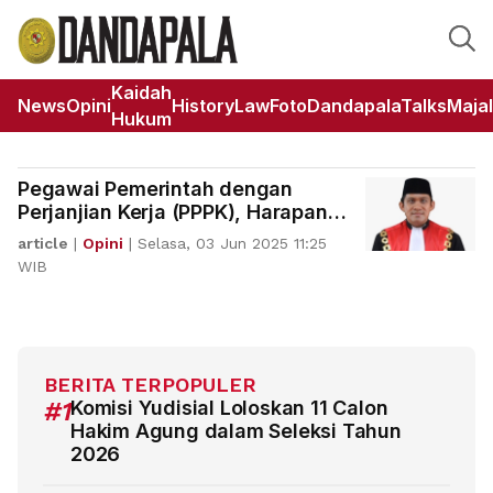
Kaidah
News
Opini
HistoryLaw
Foto
DandapalaTalks
Maja
Hukum
Pegawai Pemerintah dengan
Perjanjian Kerja (PPPK), Harapan
dan Cita-Cita
article
|
Opini
|
Selasa, 03 Jun 2025 11:25
WIB
BERITA TERPOPULER
#1
Komisi Yudisial Loloskan 11 Calon
Hakim Agung dalam Seleksi Tahun
2026