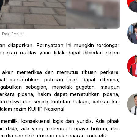
Dok. Penulis.
 dilaporkan. Pernyataan ini mungkin terdengar
pakan realitas yang tidak dapat dihindari dalam
m akan memeriksa dan memutus ribuan perkara.
t menjatuhkan putusan tidak dapat diterima,
gabulkan sebagian, menolak gugatan, maupun
rkara pidana, hakim dapat menjatuhkan pidana,
rdakwa dari segala tuntutan hukum, bahkan kini
dalam rezim KUHP Nasional.
memiliki konsekuensi logis dan yuridis. Ada pihak
ng dada, ada yang menempuh upaya hukum, dan
m dengan dalih dugaan pelanggaran kode etik.