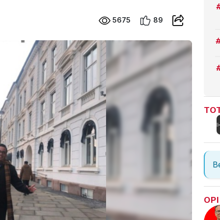
5675
89
TOT
Be
OPI