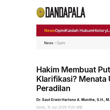
News
Opini
Kaidah Hukum
History
News
Opini
Hakim Membuat Put
Klarifikasi? Menata
Peradilan
Dr. Saut Erwin Hartono A. Munthe, S.H., 
Senin, 15 Jun 2026 11:20 WIB