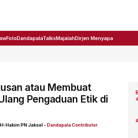
Law
Foto
DandapalaTalks
Majalah
Dirjen Menyapa
usan atau Membuat
 Ulang Pengaduan Etik di
M.H-Hakim PN Jaksel -
Dandapala Contributor