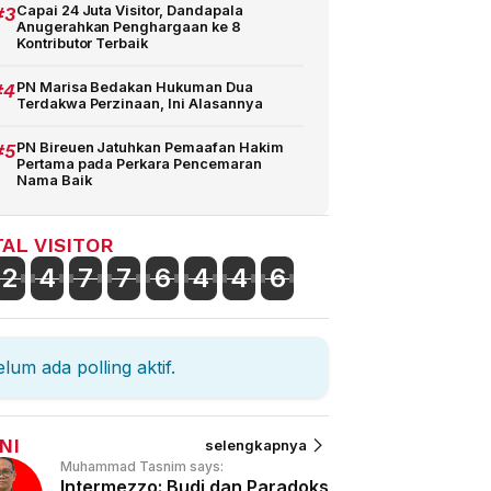
#3
Capai 24 Juta Visitor, Dandapala
Anugerahkan Penghargaan ke 8
Kontributor Terbaik
#4
PN Marisa Bedakan Hukuman Dua
Terdakwa Perzinaan, Ini Alasannya
#5
PN Bireuen Jatuhkan Pemaafan Hakim
Pertama pada Perkara Pencemaran
Nama Baik
AL VISITOR
2
4
7
7
6
4
4
6
lum ada polling aktif.
NI
selengkapnya
Muhammad Tasnim says:
Intermezzo: Budi dan Paradoks